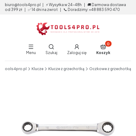
biuro@tools4pro.pl | ⚡ Wysyłka w 24-48h | 🚚 Darmowa dostawa
od 399 zł | ✅ 14 dni na zwrot | 📞 Doradzimy: +48 883 590 470
Produkty w koszy
Otwórz wyszukiwarkę
Menu
Szukaj
Zaloguj się
Koszyk
End of main navigation
tools4pro.pl
Klucze
Klucze z grzechotką
Oczkowe z grzechotką
Etykiety