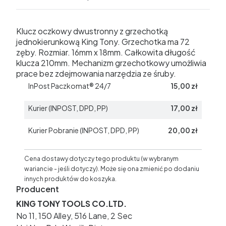
Klucz oczkowy dwustronny z grzechotką
jednokierunkową King Tony. Grzechotka ma 72
zęby. Rozmiar. 16mm x 18mm. Całkowita długość
klucza 210mm. Mechanizm grzechotkowy umożliwia
prace bez zdejmowania narzędzia ze śruby.
InPost Paczkomat® 24/7
15,00 zł
Kurier (INPOST, DPD, PP)
17,00 zł
Kurier Pobranie (INPOST, DPD, PP)
20,00 zł
Cena dostawy dotyczy tego produktu (w wybranym
wariancie - jeśli dotyczy). Może się ona zmienić po dodaniu
innych produktów do koszyka.
Producent
KING TONY TOOLS CO.LTD.
No 11, 150 Alley, 516 Lane, 2 Sec