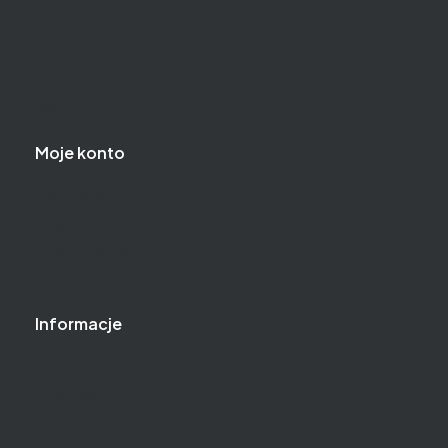
Formy płatności
Koszt dostawy
Reklamacje i zwroty
Regulamin zakupów
Moje konto
Logowanie
Moje zamówienia
Przechowalnia
Ustawienia konta
Informacje
O nas
Baza wiedzy
Gwarancja