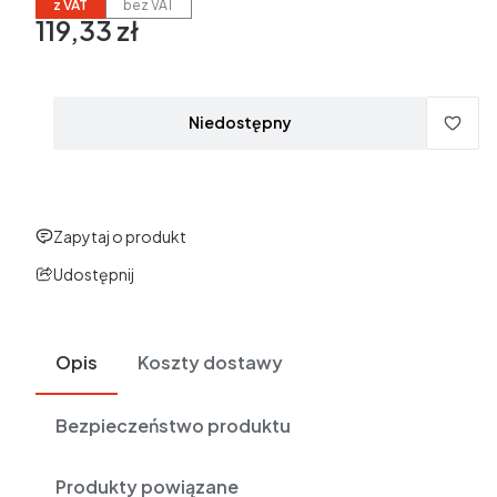
z VAT
bez VAT
119,33 zł
Cena
w tym 23% VAT
w tym
23%
VAT
Ceny podane bez kosztów dostawy.
Niedostępny
Zapytaj o produkt
Udostępnij
Opis
Koszty dostawy
Bezpieczeństwo produktu
Produkty powiązane