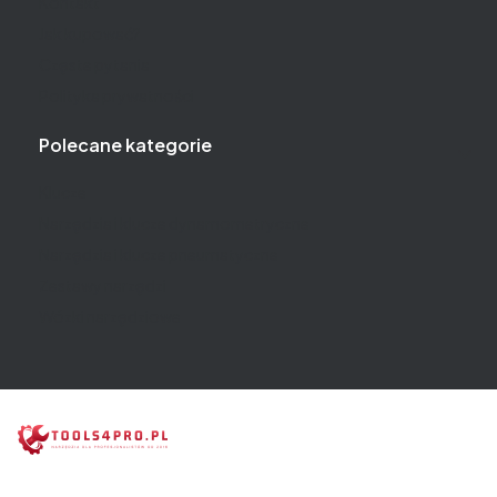
Kontakt
Jak kupować?
Częste pytania
Polityka prywatności
Polecane kategorie
Klucze
Narzędzia i klucze dynamometryczne
Narzędzia i klucze pneumatyczne
Zestawy narzędzi
Wózki narzędziowe