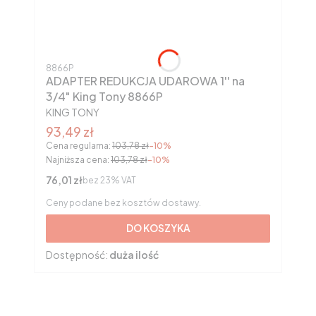
Kod produktu
8866P
ADAPTER REDUKCJA UDAROWA 1'' na
3/4" King Tony 8866P
PRODUCENT
KING TONY
Cena promocyjna brutto
93,49 zł
Cena regularna:
103,78 zł
-10%
Najniższa cena:
103,78 zł
-10%
Cena netto
76,01 zł
bez 23% VAT
Ceny podane bez kosztów dostawy.
DO KOSZYKA
Dostępność:
duża ilość