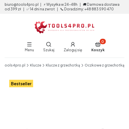
biuro@tools4pro.pl | ⚡ Wysyłka w 24-48h | 🚚 Darmowa dostawa
od 399 zł | ✅ 14 dni na zwrot | 📞 Doradzimy: +48 883 590 470
Produkty w koszy
Otwórz wyszukiwarkę
Menu
Szukaj
Zaloguj się
Koszyk
End of main navigation
tools4pro.pl
Klucze
Klucze z grzechotką
Oczkowe z grzechotką
Etykiety
Bestseller