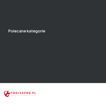
Kontakt
Jak kupować?
Częste pytania
Polityka prywatności
Polecane kategorie
Klucze
Narzędzia i klucze dynamometryczne
Narzędzia i klucze pneumatyczne
Zestawy narzędzi
Wózki narzędziowe