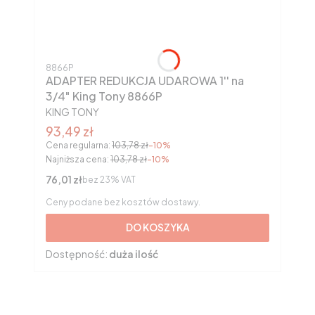
Kod produktu
8866P
ADAPTER REDUKCJA UDAROWA 1'' na
3/4" King Tony 8866P
PRODUCENT
KING TONY
Cena promocyjna brutto
93,49 zł
Cena regularna:
103,78 zł
-10%
Najniższa cena:
103,78 zł
-10%
Cena netto
76,01 zł
bez 23% VAT
Ceny podane bez kosztów dostawy.
DO KOSZYKA
Dostępność:
duża ilość