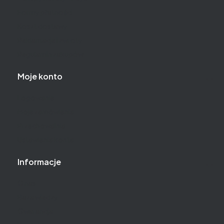
Formy płatności
Koszt dostawy
Reklamacje i zwroty
Regulamin zakupów
Moje konto
Logowanie
Moje zamówienia
Przechowalnia
Ustawienia konta
Informacje
O nas
Baza wiedzy
Gwarancja