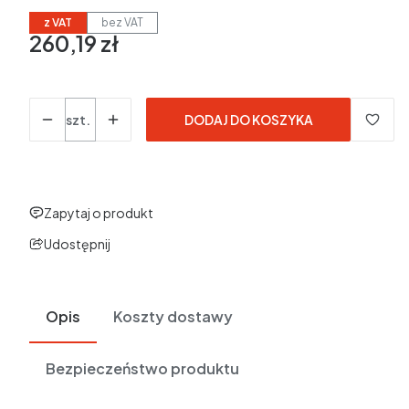
z VAT
bez VAT
260,19 zł
Cena
w tym 23% VAT
w tym
23%
VAT
Ceny podane bez kosztów dostawy.
Ilość
szt.
DODAJ DO KOSZYKA
Zapytaj o produkt
Udostępnij
Opis
Koszty dostawy
Bezpieczeństwo produktu