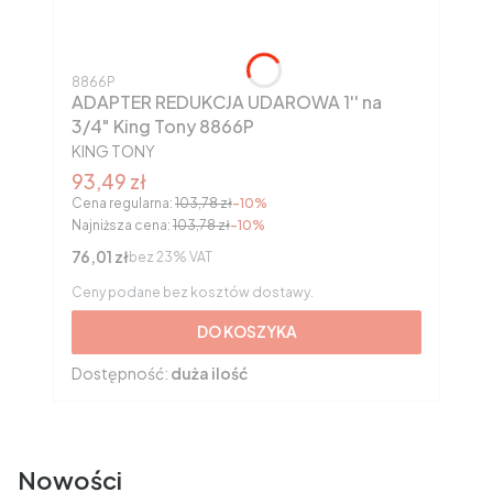
Kod produktu
8866P
ADAPTER REDUKCJA UDAROWA 1'' na
3/4" King Tony 8866P
PRODUCENT
KING TONY
Cena promocyjna brutto
93,49 zł
Cena regularna:
103,78 zł
-10%
Najniższa cena:
103,78 zł
-10%
Cena netto
76,01 zł
bez 23% VAT
Ceny podane bez kosztów dostawy.
DO KOSZYKA
Dostępność:
duża ilość
Nowości