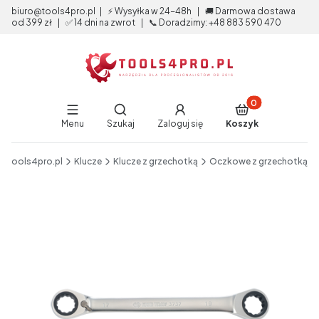
biuro@tools4pro.pl | ⚡ Wysyłka w 24-48h | 🚚 Darmowa dostawa
od 399 zł | ✅ 14 dni na zwrot | 📞 Doradzimy: +48 883 590 470
Produkty w koszy
Otwórz wyszukiwarkę
Menu
Szukaj
Zaloguj się
Koszyk
End of main navigation
tools4pro.pl
Klucze
Klucze z grzechotką
Oczkowe z grzechotką
Etykiety