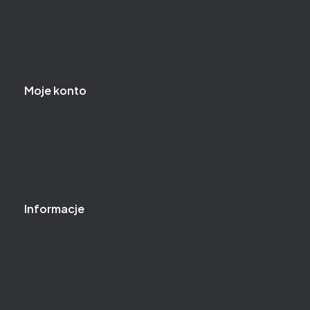
Formy płatności
Koszt dostawy
Reklamacje i zwroty
Regulamin zakupów
Moje konto
Logowanie
Moje zamówienia
Przechowalnia
Ustawienia konta
Informacje
O nas
Baza wiedzy
Gwarancja
Kontakt