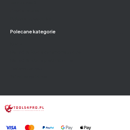
Jak kupować?
Częste pytania
Polityka prywatności
Polecane kategorie
Klucze
Narzędzia i klucze dynamometryczne
Narzędzia i klucze pneumatyczne
Zestawy narzędzi
Wózki narzędziowe