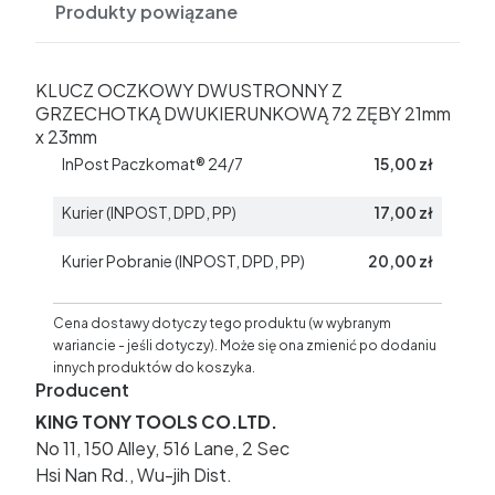
Produkty powiązane
KLUCZ OCZKOWY DWUSTRONNY Z
GRZECHOTKĄ DWUKIERUNKOWĄ 72 ZĘBY 21mm
x 23mm
InPost Paczkomat® 24/7
15,00 zł
Kurier (INPOST, DPD, PP)
17,00 zł
Kurier Pobranie (INPOST, DPD, PP)
20,00 zł
Cena dostawy dotyczy tego produktu (w wybranym
wariancie - jeśli dotyczy). Może się ona zmienić po dodaniu
innych produktów do koszyka.
Producent
KING TONY TOOLS CO.LTD.
No 11, 150 Alley, 516 Lane, 2 Sec
Hsi Nan Rd., Wu-jih Dist.