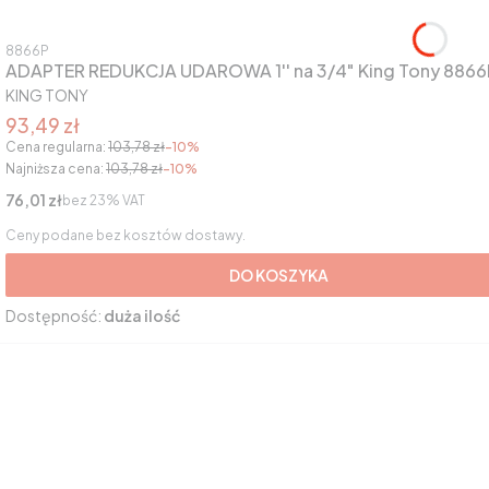
Kod produktu
8866P
ADAPTER REDUKCJA UDAROWA 1'' na 3/4" King Tony 8866
PRODUCENT
KING TONY
Cena promocyjna brutto
93,49 zł
Cena regularna:
103,78 zł
-10%
Najniższa cena:
103,78 zł
-10%
Cena netto
76,01 zł
bez 23% VAT
Ceny podane bez kosztów dostawy.
DO KOSZYKA
Dostępność:
duża ilość