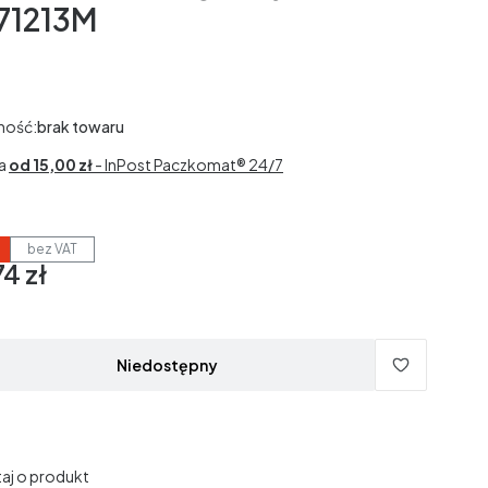
71213M
ność:
brak towaru
a
od 15,00 zł
- InPost Paczkomat® 24/7
bez VAT
4 zł
3% VAT
3%
VAT
dane bez kosztów dostawy.
Niedostępny
aj o produkt