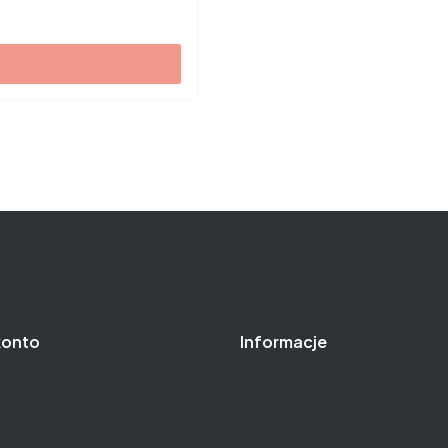
konto
Informacje
nie
O nas
amówienia
Baza wiedzy
owalnia
Gwarancja