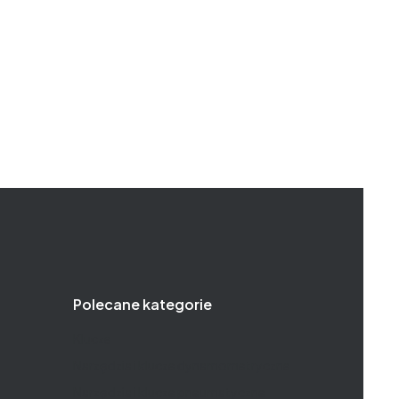
Polecane kategorie
Klucze
Narzędzia i klucze dynamometryczne
Narzędzia i klucze pneumatyczne