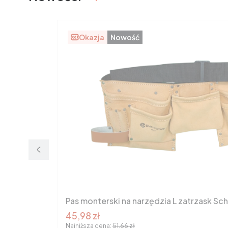
Okazja
Nowość
Pas monterski na narzędzia L zatrzask Sc
Cena promocyjna brutto
45,98 zł
Najniższa cena:
51,66 zł