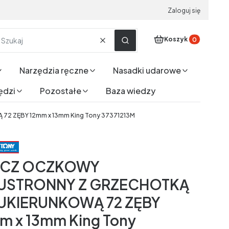
Zaloguj się
Produkty w koszyku
Koszyk
Wyczyść
Szukaj
Narzędzia ręczne
Nasadki udarowe
ędzi
Pozostałe
Baza wiedzy
 ZĘBY 12mm x 13mm King Tony 37371213M
UCZ OCZKOWY
USTRONNY Z GRZECHOTKĄ
KIERUNKOWĄ 72 ZĘBY
m x 13mm King Tony