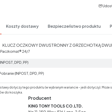
Udost
Koszty dostawy
Bezpieczeństwo produktu
KLUCZ OCZKOWY DWUSTRONNY Z GRZECHOTKĄ DWUKI
t Paczkomat® 24/7
 (INPOST, DPD, PP)
 Pobranie (INPOST, DPD, PP)
tawy dotyczy tego produktu (w wybranym wariancie - jeśli dotyczy). Może s
ów do koszyka.
Producent
KING TONY TOOLS CO.LTD.
No 11, 150 Alley, 516 Lane, 2 Sec