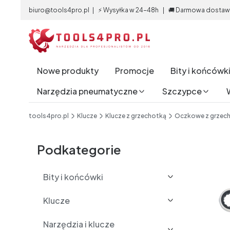
biuro@tools4pro.pl | ⚡ Wysyłka w 24-48h | 🚚 Darmowa dostawa 
Nowe produkty
Promocje
Bity i końcówk
Narzędzia pneumatyczne
Szczypce
End of main navigation
tools4pro.pl
Klucze
Klucze z grzechotką
Oczkowe z grzec
Etykiety
Podkategorie
Bity i końcówki
Klucze
Narzędzia i klucze