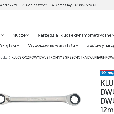
od 399 zł | ✅ 14 dni na zwrot | 📞 Doradzimy: +48 883 590 470
i
Klucze
Narzędzia i klucze dynamometryczne
Wkrętaki
Wyposażenie warsztatu
Zestawy narz
hotką
KLUCZ OCZKOWY DWUSTRONNY Z GRZECHOTKĄ DWUKIERUNKOWĄ 72
KL
DW
DWU
12m