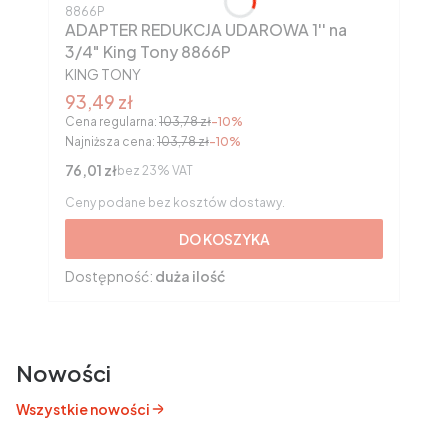
Kod produktu
8866P
ADAPTER REDUKCJA UDAROWA 1'' na
3/4" King Tony 8866P
PRODUCENT
KING TONY
Cena promocyjna brutto
93,49 zł
Cena regularna:
103,78 zł
-10%
Najniższa cena:
103,78 zł
-10%
Cena netto
76,01 zł
bez 23% VAT
Ceny podane bez kosztów dostawy.
DO KOSZYKA
Dostępność:
duża ilość
Nowości
Wszystkie nowości