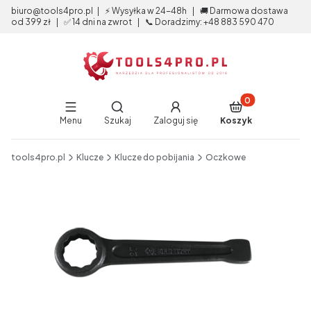
biuro@tools4pro.pl | ⚡ Wysyłka w 24-48h | 🚚 Darmowa dostawa
od 399 zł | ✅ 14 dni na zwrot | 📞 Doradzimy: +48 883 590 470
Produkty w koszy
Otwórz wyszukiwarkę
Menu
Szukaj
Zaloguj się
Koszyk
End of main navigation
tools4pro.pl
Klucze
Klucze do pobijania
Oczkowe
Etykiety