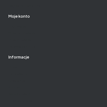
Regulamin zakupów
Moje konto
Logowanie
Moje zamówienia
Przechowalnia
Ustawienia konta
Informacje
O nas
Baza wiedzy
Gwarancja
Kontakt
Jak kupować?
Częste pytania