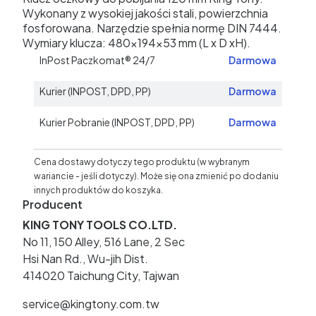
Wykonany z wysokiej jakości stali, powierzchnia
fosforowana. Narzędzie spełnia normę DIN 7444.
Wymiary klucza: 480x194x53 mm (L x D xH).
InPost Paczkomat® 24/7
Darmowa
Kurier (INPOST, DPD, PP)
Darmowa
Kurier Pobranie (INPOST, DPD, PP)
Darmowa
Cena dostawy dotyczy tego produktu (w wybranym
wariancie - jeśli dotyczy). Może się ona zmienić po dodaniu
innych produktów do koszyka.
Producent
KING TONY TOOLS CO.LTD.
No 11, 150 Alley, 516 Lane, 2 Sec
Hsi Nan Rd., Wu-jih Dist.
414020 Taichung City, Tajwan
service@kingtony.com.tw