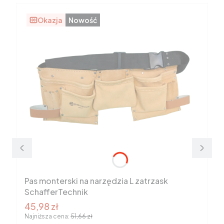
Okazja
Nowość
Pas monterski na narzędzia L zatrzask
SchafferTechnik
Cena promocyjna brutto
45,98 zł
Najniższa cena:
51,66 zł