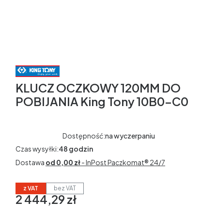
KLUCZ OCZKOWY 120MM DO
POBIJANIA King Tony 10B0-C0
Dostępność:
na wyczerpaniu
Czas wysyłki:
48 godzin
Dostawa
od 0,00 zł
- InPost Paczkomat® 24/7
z VAT
bez VAT
2 444,29 zł
Cena
w tym 23% VAT
w tym
23%
VAT
Ceny podane bez kosztów dostawy.