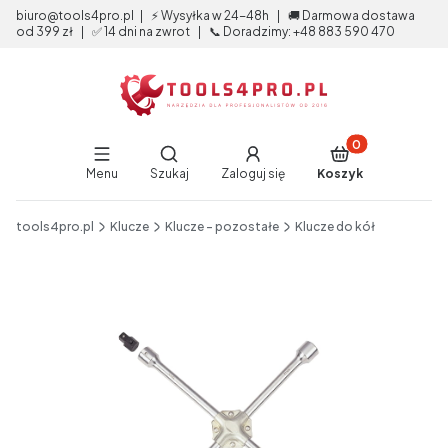
biuro@tools4pro.pl | ⚡ Wysyłka w 24-48h | 🚚 Darmowa dostawa
od 399 zł | ✅ 14 dni na zwrot | 📞 Doradzimy: +48 883 590 470
Produkty w koszy
Otwórz wyszukiwarkę
Menu
Szukaj
Zaloguj się
Koszyk
End of main navigation
tools4pro.pl
Klucze
Klucze - pozostałe
Klucze do kół
Etykiety