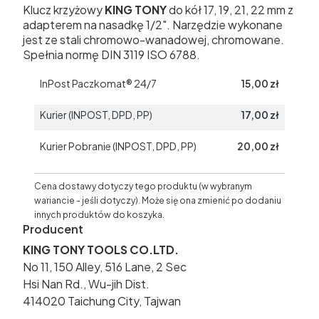
Klucz krzyżowy
KING TONY
do kół 17, 19, 21, 22 mm z
adapterem na nasadkę 1/2". Narzędzie wykonane
jest ze stali chromowo-wanadowej, chromowane.
Spełnia normę DIN 3119 ISO 6788.
InPost Paczkomat® 24/7
15,00 zł
Kurier (INPOST, DPD, PP)
17,00 zł
Kurier Pobranie (INPOST, DPD, PP)
20,00 zł
Cena dostawy dotyczy tego produktu (w wybranym
wariancie - jeśli dotyczy). Może się ona zmienić po dodaniu
innych produktów do koszyka.
Producent
KING TONY TOOLS CO.LTD.
No 11, 150 Alley, 516 Lane, 2 Sec
Hsi Nan Rd., Wu-jih Dist.
414020 Taichung City, Tajwan