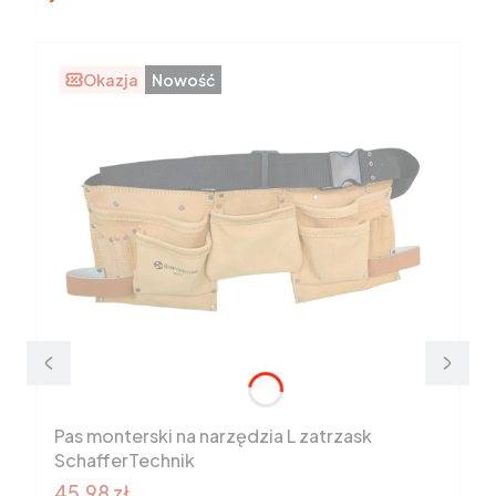
Okazja
Nowość
Pas monterski na narzędzia L zatrzask
SchafferTechnik
Cena promocyjna brutto
45,98 zł