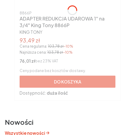
Kod produktu
8866P
ADAPTER REDUKCJA UDAROWA 1'' na
3/4" King Tony 8866P
PRODUCENT
KING TONY
Cena promocyjna brutto
93,49 zł
Cena regularna:
103,78 zł
-10%
Najniższa cena:
103,78 zł
-10%
Cena netto
76,01 zł
bez 23% VAT
Ceny podane bez kosztów dostawy.
DO KOSZYKA
Dostępność:
duża ilość
Nowości
Wszystkie nowości