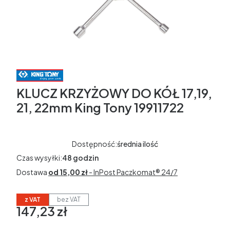
KLUCZ KRZYŻOWY DO KÓŁ 17,19,
21, 22mm King Tony 19911722
Dostępność:
średnia ilość
Czas wysyłki:
48 godzin
Dostawa
od 15,00 zł
- InPost Paczkomat® 24/7
z VAT
bez VAT
147,23 zł
Cena
w tym 23% VAT
w tym
23%
VAT
Ceny podane bez kosztów dostawy.