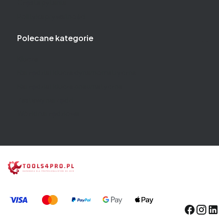
Częste pytania
Polityka prywatności
Polecane kategorie
Klucze
Narzędzia i klucze dynamometryczne
Narzędzia i klucze pneumatyczne
Zestawy narzędzi
Wózki narzędziowe