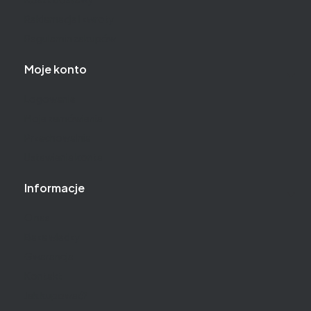
Reklamacje i zwroty
Regulamin zakupów
Moje konto
Logowanie
Moje zamówienia
Przechowalnia
Ustawienia konta
Informacje
O nas
Baza wiedzy
Gwarancja
Kontakt
Jak kupować?