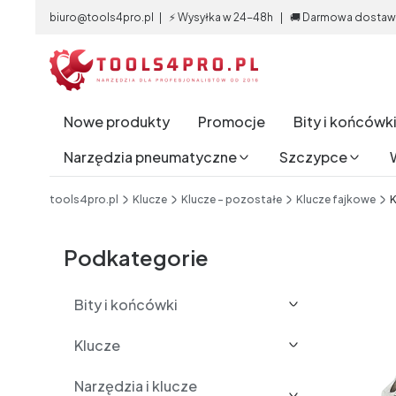
biuro@tools4pro.pl | ⚡ Wysyłka w 24-48h | 🚚 Darmowa dostawa 
Nowe produkty
Promocje
Bity i końcówk
Narzędzia pneumatyczne
Szczypce
End of main navigation
tools4pro.pl
Klucze
Klucze - pozostałe
Klucze fajkowe
K
Etykiety
Podkategorie
Bity i końcówki
Klucze
Narzędzia i klucze