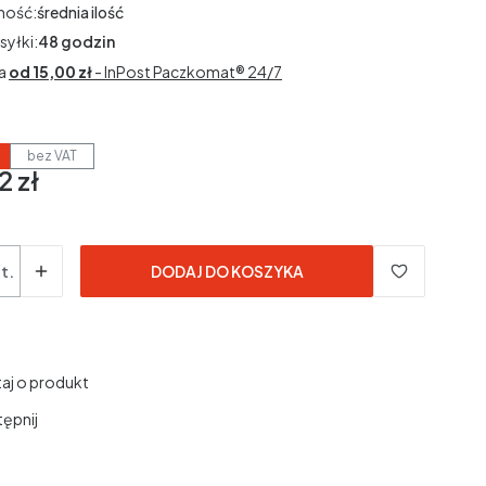
ność:
średnia ilość
syłki:
48 godzin
a
od 15,00 zł
- InPost Paczkomat® 24/7
bez VAT
2 zł
3% VAT
3%
VAT
dane bez kosztów dostawy.
t.
DODAJ DO KOSZYKA
aj o produkt
ępnij