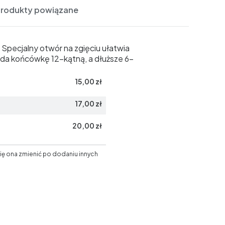
Produkty powiązane
 Specjalny otwór na zgięciu ułatwia
iada końcówkę 12-kątną, a dłuższe 6-
15,00 zł
17,00 zł
20,00 zł
ię ona zmienić po dodaniu innych