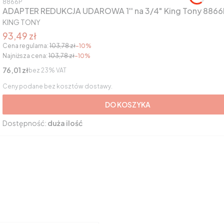
Kod produktu
8866P
ADAPTER REDUKCJA UDAROWA 1'' na 3/4" King Tony 8866
PRODUCENT
KING TONY
Cena promocyjna brutto
93,49 zł
Cena regularna:
103,78 zł
-10%
Najniższa cena:
103,78 zł
-10%
Cena netto
76,01 zł
bez 23% VAT
Ceny podane bez kosztów dostawy.
DO KOSZYKA
Dostępność:
duża ilość