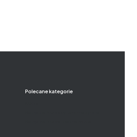
Polecane kategorie
Klucze
Narzędzia i klucze dynamometryczne
Narzędzia i klucze pneumatyczne
Zestawy narzędzi