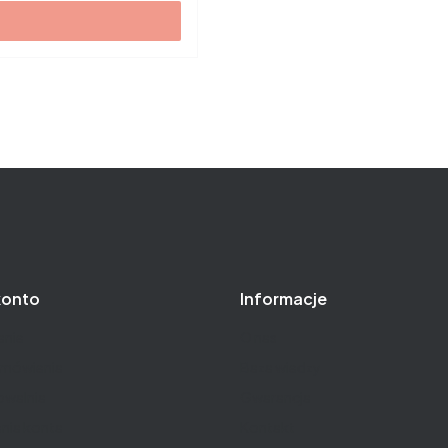
konto
Informacje
nie
O nas
amówienia
Baza wiedzy
owalnia
Gwarancja
nia konta
Kontakt