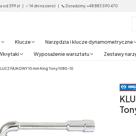
od 399 zł | ✅ 14 dni na zwrot | 📞 Doradzimy: +48 883 590 470
i
Klucze
Narzędzia i klucze dynamometryczne
Wkrętaki
Wyposażenie warsztatu
Zestawy narz
LUCZ FAJKOWY 10 mm King Tony 1080-10
KLU
Ton