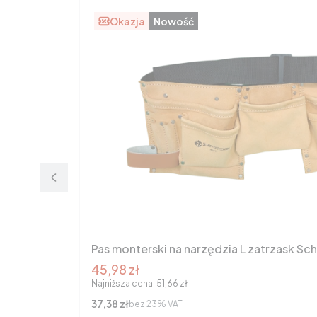
Okazja
Nowość
Pas monterski na narzędzia L zatrzask Sc
Cena promocyjna brutto
45,98 zł
Najniższa cena:
51,66 zł
Cena netto
37,38 zł
bez 23% VAT