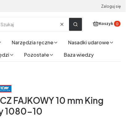
Zaloguj się
Produkty w koszyku
Koszyk
Wyczyść
Szukaj
Narzędzia ręczne
Nasadki udarowe
ędzi
Pozostałe
Baza wiedzy
CZ FAJKOWY 10 mm King
y 1080-10