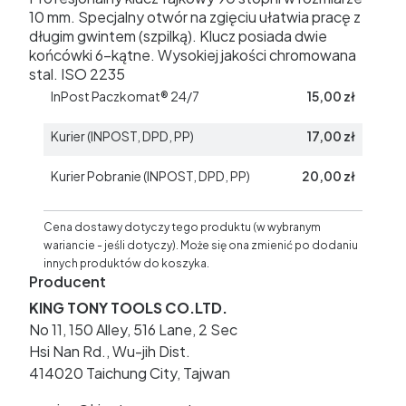
10 mm. Specjalny otwór na zgięciu ułatwia pracę z
długim gwintem (szpilką). Klucz posiada dwie
końcówki 6-kątne. Wysokiej jakości chromowana
stal. ISO 2235
InPost Paczkomat® 24/7
15,00 zł
Kurier (INPOST, DPD, PP)
17,00 zł
Kurier Pobranie (INPOST, DPD, PP)
20,00 zł
Cena dostawy dotyczy tego produktu (w wybranym
wariancie - jeśli dotyczy). Może się ona zmienić po dodaniu
innych produktów do koszyka.
Producent
KING TONY TOOLS CO.LTD.
No 11, 150 Alley, 516 Lane, 2 Sec
Hsi Nan Rd., Wu-jih Dist.
414020 Taichung City, Tajwan