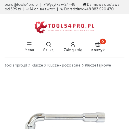
biuro@tools4pro.pl | ⚡ Wysyłka w 24-48h | 🚚 Darmowa dostawa
od 399 zł | ✅ 14 dni na zwrot | 📞 Doradzimy: +48 883 590 470
Produkty w koszy
Otwórz wyszukiwarkę
Menu
Szukaj
Zaloguj się
Koszyk
End of main navigation
tools4pro.pl
Klucze
Klucze - pozostałe
Klucze fajkowe
Etykiety