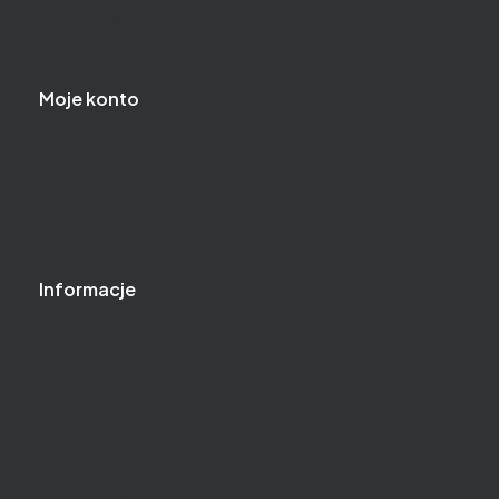
Reklamacje i zwroty
Regulamin zakupów
Moje konto
Logowanie
Moje zamówienia
Przechowalnia
Ustawienia konta
Informacje
O nas
Baza wiedzy
Gwarancja
Kontakt
Jak kupować?
Częste pytania