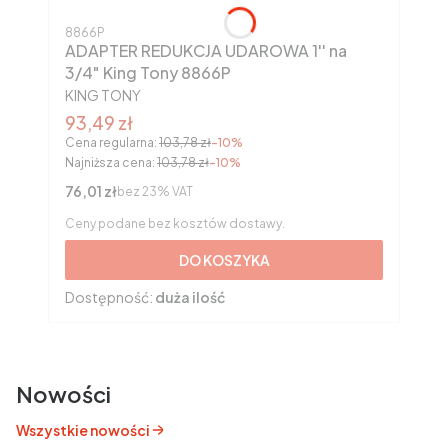
Kod produktu
8866P
ADAPTER REDUKCJA UDAROWA 1'' na
3/4" King Tony 8866P
PRODUCENT
KING TONY
Cena promocyjna brutto
93,49 zł
Cena regularna:
103,78 zł
-10%
Najniższa cena:
103,78 zł
-10%
Cena netto
76,01 zł
bez 23% VAT
Ceny podane bez kosztów dostawy.
DO KOSZYKA
Dostępność:
duża ilość
Nowości
Wszystkie nowości