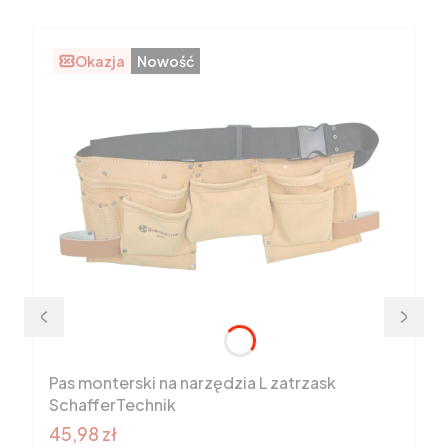
Okazja
Nowość
Pas monterski na narzędzia L zatrzask
SchafferTechnik
Cena promocyjna brutto
45,98 zł