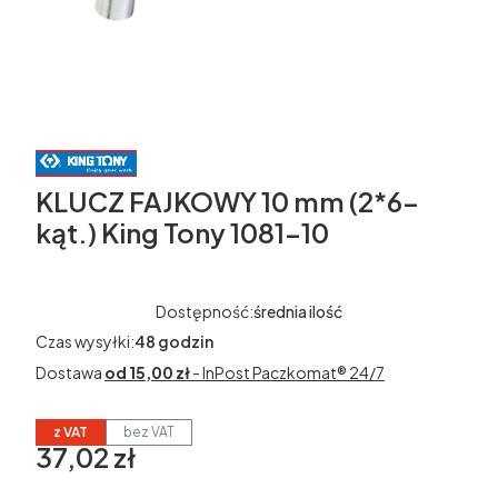
KLUCZ FAJKOWY 10 mm (2*6-
kąt.) King Tony 1081-10
Dostępność:
średnia ilość
Czas wysyłki:
48 godzin
Dostawa
od 15,00 zł
- InPost Paczkomat® 24/7
z VAT
bez VAT
37,02 zł
Cena
w tym 23% VAT
w tym
23%
VAT
Ceny podane bez kosztów dostawy.