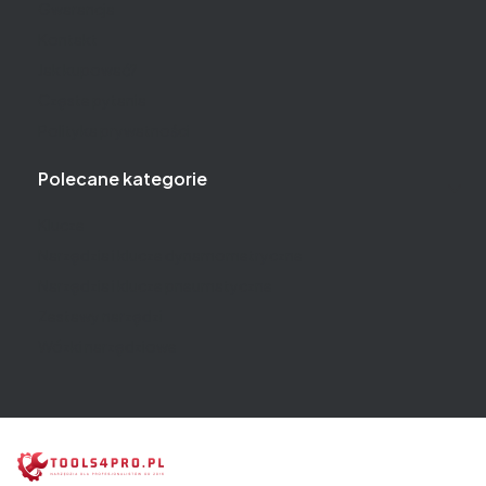
Gwarancja
Kontakt
Jak kupować?
Częste pytania
Polityka prywatności
Polecane kategorie
Klucze
Narzędzia i klucze dynamometryczne
Narzędzia i klucze pneumatyczne
Zestawy narzędzi
Wózki narzędziowe