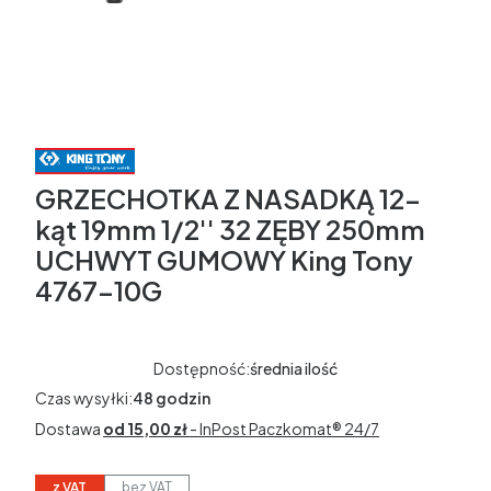
GRZECHOTKA Z NASADKĄ 12-
kąt 19mm 1/2'' 32 ZĘBY 250mm
UCHWYT GUMOWY King Tony
4767-10G
Dostępność:
średnia ilość
Czas wysyłki:
48 godzin
Dostawa
od 15,00 zł
- InPost Paczkomat® 24/7
z VAT
bez VAT