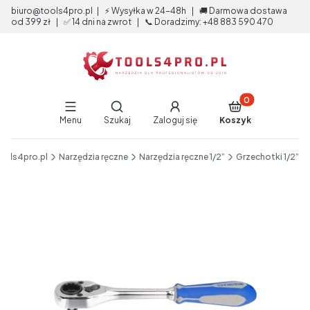
biuro@tools4pro.pl | ⚡ Wysyłka w 24-48h | 🚚 Darmowa dostawa
od 399 zł | ✅ 14 dni na zwrot | 📞 Doradzimy: +48 883 590 470
Produkty w koszy
Otwórz wyszukiwarkę
Menu
Szukaj
Zaloguj się
Koszyk
End of main navigation
ools4pro.pl
Narzędzia ręczne
Narzędzia ręczne 1/2”
Grzechotki 1/2”
Etykiety