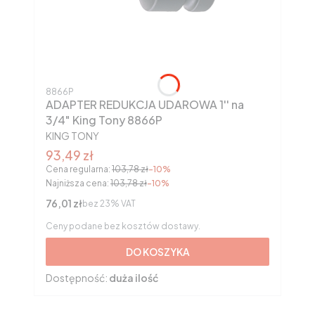
Kod produktu
8866P
ADAPTER REDUKCJA UDAROWA 1'' na
3/4" King Tony 8866P
PRODUCENT
KING TONY
Cena promocyjna brutto
93,49 zł
Cena regularna:
103,78 zł
-10%
Najniższa cena:
103,78 zł
-10%
Cena netto
76,01 zł
bez 23% VAT
Ceny podane bez kosztów dostawy.
DO KOSZYKA
Dostępność:
duża ilość