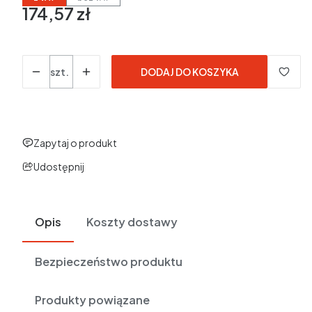
174,57 zł
Cena
w tym 23% VAT
w tym
23%
VAT
Ceny podane bez kosztów dostawy.
Ilość
szt.
DODAJ DO KOSZYKA
Zapytaj o produkt
Udostępnij
Opis
Koszty dostawy
Bezpieczeństwo produktu
Produkty powiązane