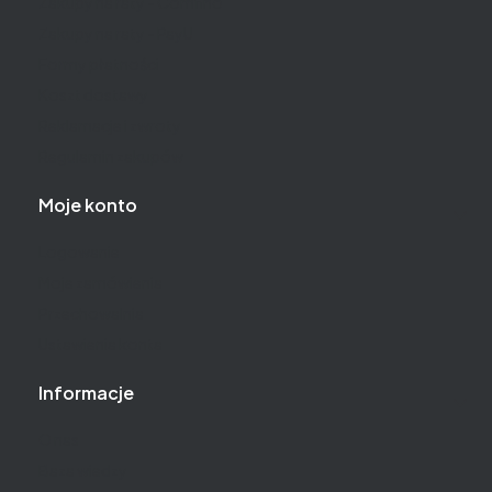
Zakupy na raty - Comfino
Zakupy na raty - PayU
Formy płatności
Koszt dostawy
Reklamacje i zwroty
Regulamin zakupów
Moje konto
Logowanie
Moje zamówienia
Przechowalnia
Ustawienia konta
Informacje
O nas
Baza wiedzy