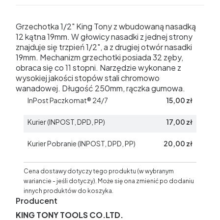
Grzechotka 1/2" King Tony z wbudowaną nasadką
12 kątna 19mm. W głowicy nasadki z jednej strony
znajduje się trzpień 1/2", a z drugiej otwór nasadki
19mm. Mechanizm grzechotki posiada 32 zęby,
obraca się co 11 stopni. Narzędzie wykonane z
wysokiej jakości stopów stali chromowo
wanadowej. Długość 250mm, rączka gumowa.
InPost Paczkomat® 24/7
15,00 zł
Kurier (INPOST, DPD, PP)
17,00 zł
Kurier Pobranie (INPOST, DPD, PP)
20,00 zł
Cena dostawy dotyczy tego produktu (w wybranym
wariancie - jeśli dotyczy). Może się ona zmienić po dodaniu
innych produktów do koszyka.
Producent
KING TONY TOOLS CO.LTD.