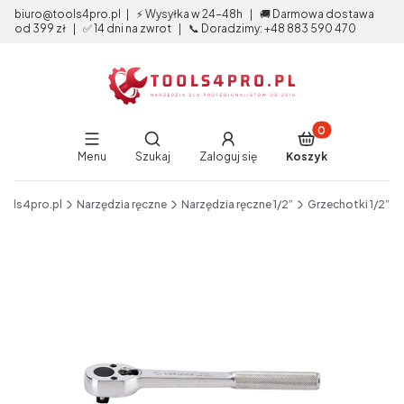
biuro@tools4pro.pl | ⚡ Wysyłka w 24-48h | 🚚 Darmowa dostawa
od 399 zł | ✅ 14 dni na zwrot | 📞 Doradzimy: +48 883 590 470
Produkty w koszy
Otwórz wyszukiwarkę
Menu
Szukaj
Zaloguj się
Koszyk
End of main navigation
ools4pro.pl
Narzędzia ręczne
Narzędzia ręczne 1/2”
Grzechotki 1/2”
Etykiety