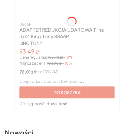
Kod produktu
8866P
ADAPTER REDUKCJA UDAROWA 1'' na
3/4" King Tony 8866P
PRODUCENT
KING TONY
Cena promocyjna brutto
93,49 zł
Cena regularna:
103,78 zł
-10%
Najniższa cena:
103,78 zł
-10%
Cena netto
76,01 zł
bez 23% VAT
Ceny podane bez kosztów dostawy.
DO KOSZYKA
Dostępność:
duża ilość
Nowości