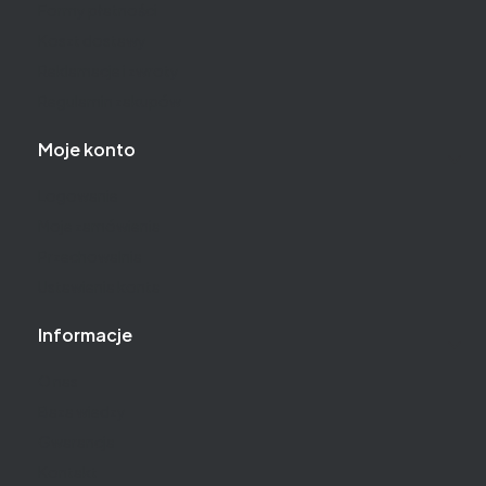
Formy płatności
Koszt dostawy
Reklamacje i zwroty
Regulamin zakupów
Moje konto
Logowanie
Moje zamówienia
Przechowalnia
Ustawienia konta
Informacje
O nas
Baza wiedzy
Gwarancja
Kontakt