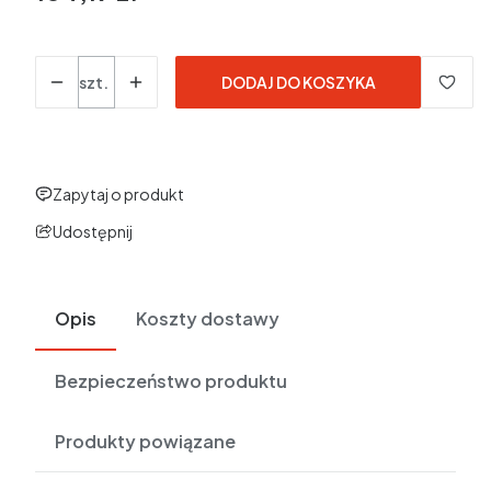
w tym 23% VAT
w tym
23%
VAT
Ceny podane bez kosztów dostawy.
Ilość
szt.
DODAJ DO KOSZYKA
Zapytaj o produkt
Udostępnij
Opis
Koszty dostawy
Bezpieczeństwo produktu
Produkty powiązane