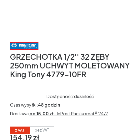
GRZECHOTKA 1/2'' 32 ZĘBY
250mm UCHWYT MOLETOWANY
King Tony 4779-10FR
Dostępność:
duża ilość
Czas wysyłki:
48 godzin
Dostawa
od 15,00 zł
- InPost Paczkomat® 24/7
z VAT
bez VAT
154,19 zł
Cena