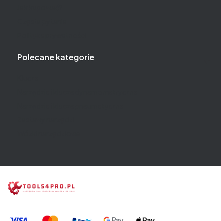
Jak kupować?
Częste pytania
Polityka prywatności
Polecane kategorie
Klucze
Narzędzia i klucze dynamometryczne
Narzędzia i klucze pneumatyczne
Zestawy narzędzi
Wózki narzędziowe