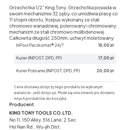
Grzechotka 1/2" King Tony. Grzechotka posiada w
swoim mechanizmie 32 zęby, co umożliwia pracę co
11 stopni obrotu. Korpus wykonany ze stali
chromowo wanadowej, polerowany i chromowany,
mechanizm ze stali chromowo molibdenowej.
Całkowita długość 250mm, uchwyt moletowany
InPost Paczkomat® 24/7
15,00 zł
Kurier (INPOST, DPD, PP)
17,00 zł
Kurier Pobranie (INPOST, DPD, PP)
20,00 zł
Cena dostawy dotyczy tego produktu (w wybranym
wariancie - jeśli dotyczy). Może się ona zmienić po dodaniu
innych produktów do koszyka.
Producent
KING TONY TOOLS CO.LTD.
No 11, 150 Alley, 516 Lane, 2 Sec
Hsi Nan Rd., Wu-jih Dist.