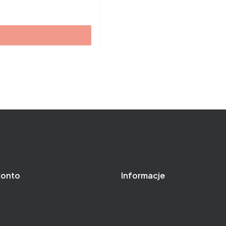
konto
Informacje
nie
O nas
amówienia
Baza wiedzy
owalnia
Gwarancja