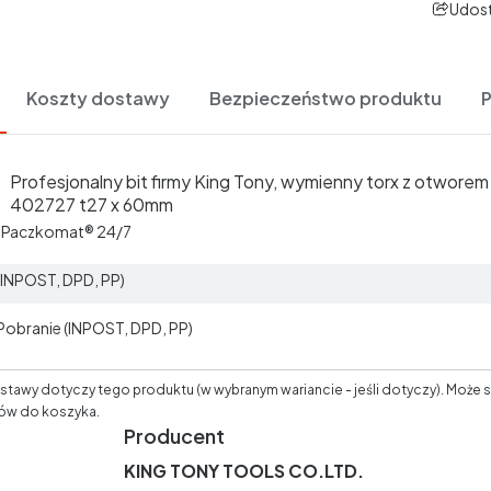
Udost
Koszty dostawy
Bezpieczeństwo produktu
Profesjonalny bit firmy King Tony, wymienny torx z otworem t
402727 t27 x 60mm
t Paczkomat® 24/7
 (INPOST, DPD, PP)
 Pobranie (INPOST, DPD, PP)
tawy dotyczy tego produktu (w wybranym wariancie - jeśli dotyczy). Może s
ów do koszyka.
Producent
KING TONY TOOLS CO.LTD.