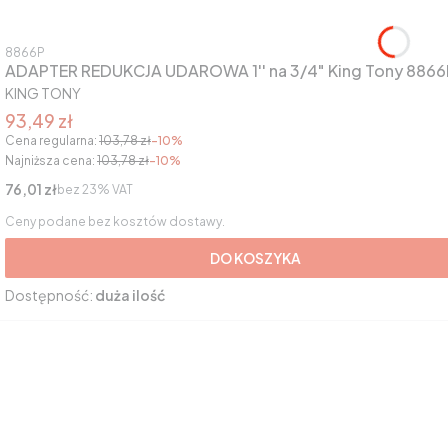
Kod produktu
8866P
ADAPTER REDUKCJA UDAROWA 1'' na 3/4" King Tony 8866
PRODUCENT
KING TONY
Cena promocyjna brutto
93,49 zł
Cena regularna:
103,78 zł
-10%
Najniższa cena:
103,78 zł
-10%
Cena netto
76,01 zł
bez 23% VAT
Ceny podane bez kosztów dostawy.
DO KOSZYKA
Dostępność:
duża ilość