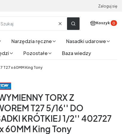
Zaloguj się
Produkty w koszyku
Koszyk
Wyczyść
Szukaj
Narzędzia ręczne
Nasadki udarowe
ędzi
Pozostałe
Baza wiedzy
7 T27 x 60MM King Tony
 WYMIENNY TORX Z
OREM T27 5/16'' DO
ADKI KRÓTKIEJ 1/2'' 402727
 x 60MM King Tony