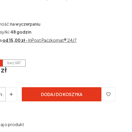
ność:
na wyczerpaniu
syłki:
48 godzin
a
od 15,00 zł
- InPost Paczkomat® 24/7
bez VAT
 zł
3% VAT
3%
VAT
dane bez kosztów dostawy.
t.
DODAJ DO KOSZYKA
aj o produkt