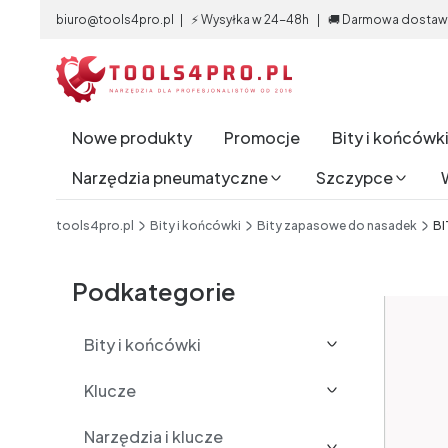
biuro@tools4pro.pl | ⚡ Wysyłka w 24-48h | 🚚 Darmowa dostawa 
Nowe produkty
Promocje
Bity i końcówk
Narzędzia pneumatyczne
Szczypce
End of main navigation
tools4pro.pl
Bity i końcówki
Bity zapasowe do nasadek
BI
Etykiety
Podkategorie
Bity i końcówki
Klucze
Narzędzia i klucze