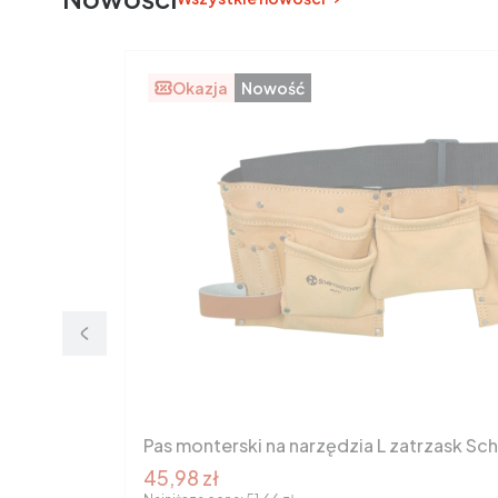
Okazja
Nowość
Pas monterski na narzędzia L zatrzask Sc
Cena promocyjna brutto
45,98 zł