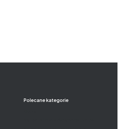
Polecane kategorie
Klucze
Narzędzia i klucze dynamometryczne
Narzędzia i klucze pneumatyczne