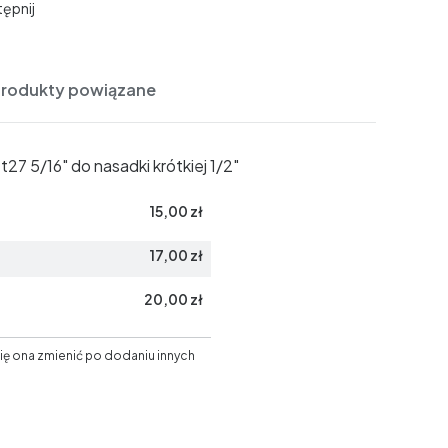
ępnij
Produkty powiązane
27 5/16" do nasadki krótkiej 1/2"
15,00 zł
17,00 zł
20,00 zł
ię ona zmienić po dodaniu innych