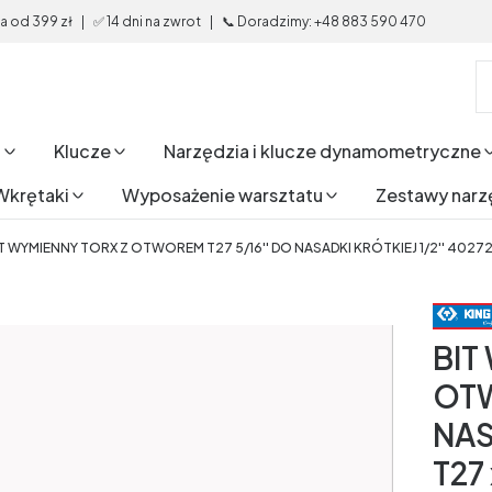
od 399 zł | ✅ 14 dni na zwrot | 📞 Doradzimy: +48 883 590 470
i
Klucze
Narzędzia i klucze dynamometryczne
Wkrętaki
Wyposażenie warsztatu
Zestawy narz
T WYMIENNY TORX Z OTWOREM T27 5/16'' DO NASADKI KRÓTKIEJ 1/2'' 40272
BIT
OTW
NAS
T27