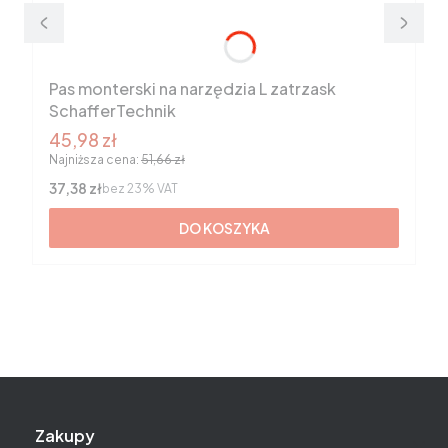
Pas monterski na narzędzia L zatrzask
SchafferTechnik
Cena promocyjna brutto
45,98 zł
Najniższa cena:
51,66 zł
Cena netto
37,38 zł
bez 23% VAT
DO KOSZYKA
Linki w stopce
Zakupy