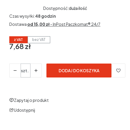
Dostępność:
duża ilość
Czas wysyłki:
48 godzin
Dostawa
od 15,00 zł
- InPost Paczkomat® 24/7
z VAT
bez VAT
7,68 zł
Cena
w tym 23% VAT
w tym
23%
VAT
Ceny podane bez kosztów dostawy.
Ilość
szt.
DODAJ DO KOSZYKA
Zapytaj o produkt
Udostępnij