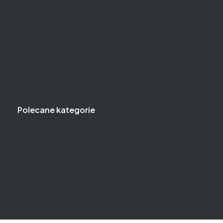
O nas
Baza wiedzy
Gwarancja
Kontakt
Jak kupować?
Częste pytania
Polityka prywatności
Polecane kategorie
Klucze
Narzędzia i klucze dynamometryczne
Narzędzia i klucze pneumatyczne
Zestawy narzędzi
Wózki narzędziowe