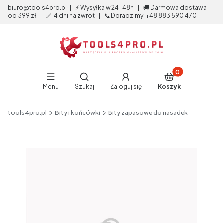
biuro@tools4pro.pl | ⚡ Wysyłka w 24-48h | 🚚 Darmowa dostawa
od 399 zł | ✅ 14 dni na zwrot | 📞 Doradzimy: +48 883 590 470
Produkty w koszy
Otwórz wyszukiwarkę
Menu
Szukaj
Zaloguj się
Koszyk
End of main navigation
tools4pro.pl
Bity i końcówki
Bity zapasowe do nasadek
Etykiety