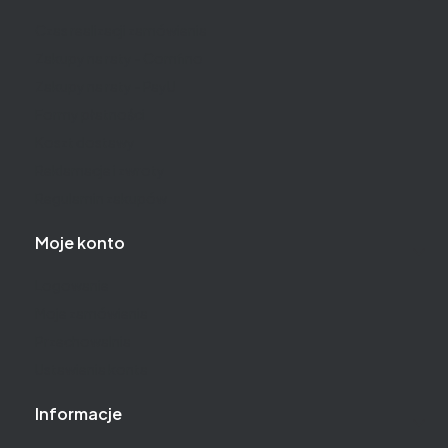
Czas realizacji zamówienia
Zakupy na raty - Comfino
Zakupy na raty - PayU
Formy płatności
Koszt dostawy
Reklamacje i zwroty
Regulamin zakupów
Moje konto
Logowanie
Moje zamówienia
Przechowalnia
Ustawienia konta
Informacje