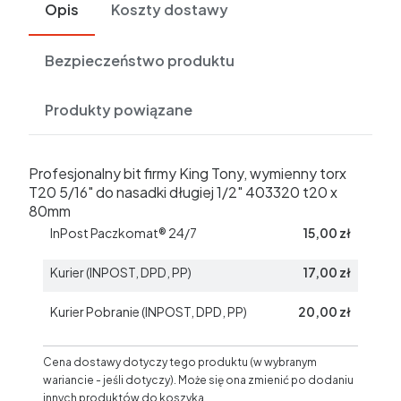
Opis
Koszty dostawy
Bezpieczeństwo produktu
Produkty powiązane
Profesjonalny bit firmy King Tony, wymienny torx
T20 5/16" do nasadki długiej 1/2" 403320 t20 x
80mm
InPost Paczkomat® 24/7
15,00 zł
Kurier (INPOST, DPD, PP)
17,00 zł
Kurier Pobranie (INPOST, DPD, PP)
20,00 zł
Cena dostawy dotyczy tego produktu (w wybranym
wariancie - jeśli dotyczy). Może się ona zmienić po dodaniu
innych produktów do koszyka.