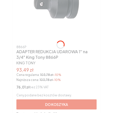
Kod produktu
8866P
ADAPTER REDUKCJA UDAROWA 1'' na
3/4" King Tony 8866P
PRODUCENT
KING TONY
Cena promocyjna brutto
93,49 zł
Cena regularna:
103,78 zł
-10%
Najniższa cena:
103,78 zł
-10%
Cena netto
76,01 zł
bez 23% VAT
Ceny podane bez kosztów dostawy.
DO KOSZYKA