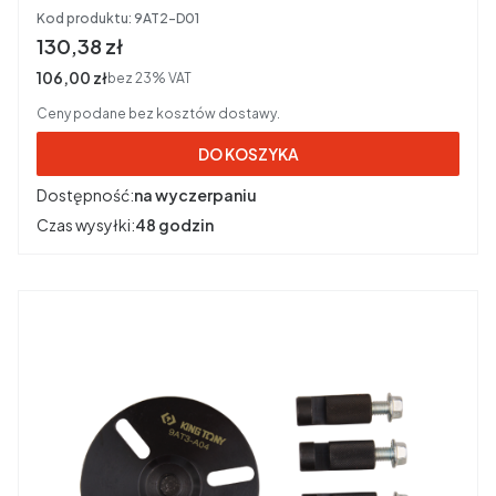
King Tony 9AT2-D01
Kod produktu:
9AT2-D01
Cena brutto
130,38 zł
Cena netto
106,00 zł
bez 23% VAT
Ceny podane bez kosztów dostawy.
DO KOSZYKA
Dostępność:
na wyczerpaniu
Czas wysyłki:
48 godzin