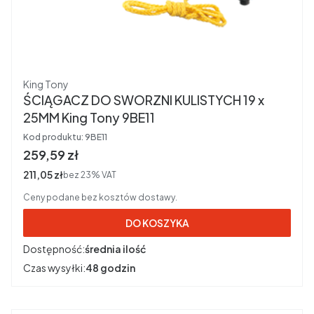
Producent
King Tony
ŚCIĄGACZ DO SWORZNI KULISTYCH 19 x
25MM King Tony 9BE11
Kod produktu:
9BE11
Cena brutto
259,59 zł
Cena netto
211,05 zł
bez 23% VAT
Ceny podane bez kosztów dostawy.
DO KOSZYKA
Dostępność:
średnia ilość
Czas wysyłki:
48 godzin