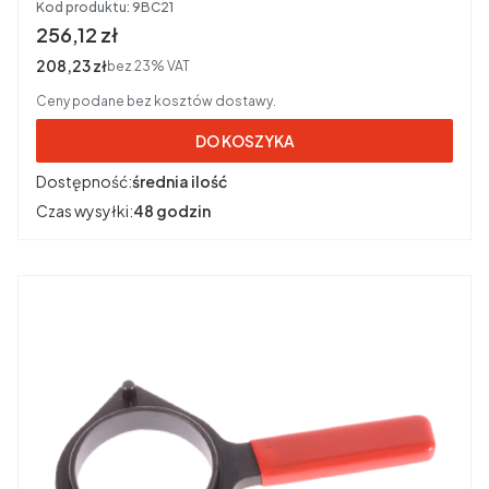
Kod produktu:
9BC21
Cena brutto
256,12 zł
Cena netto
208,23 zł
bez 23% VAT
Ceny podane bez kosztów dostawy.
DO KOSZYKA
Dostępność:
średnia ilość
Czas wysyłki:
48 godzin