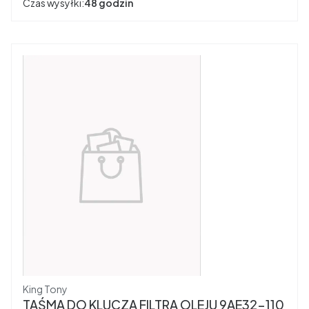
Czas wysyłki:
48 godzin
Producent
King Tony
TAŚMA DO KLUCZA FILTRA OLEJU 9AE32-110