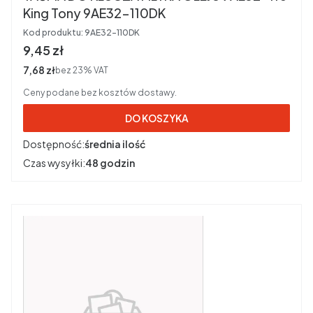
King Tony 9AE32-110DK
Kod produktu:
9AE32-110DK
Cena brutto
9,45 zł
Cena netto
7,68 zł
bez 23% VAT
Ceny podane bez kosztów dostawy.
DO KOSZYKA
Dostępność:
średnia ilość
Czas wysyłki:
48 godzin