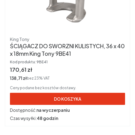
Producent
King Tony
ŚCIĄGACZ DO SWORZNI KULISTYCH, 36 x 40
x 18mm King Tony 9BE41
Kod produktu:
9BE41
Cena brutto
170,61 zł
Cena netto
138,71 zł
bez 23% VAT
Ceny podane bez kosztów dostawy.
DO KOSZYKA
Dostępność:
na wyczerpaniu
Czas wysyłki:
48 godzin