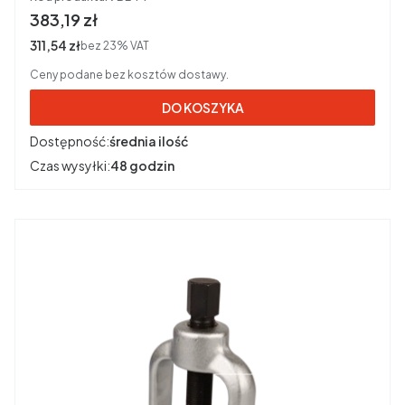
Cena brutto
383,19 zł
Cena netto
311,54 zł
bez 23% VAT
Ceny podane bez kosztów dostawy.
DO KOSZYKA
Dostępność:
średnia ilość
Czas wysyłki:
48 godzin