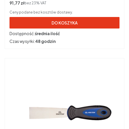
Cena netto
91,77 zł
bez 23% VAT
Ceny podane bez kosztów dostawy.
DO KOSZYKA
Dostępność:
średnia ilość
Czas wysyłki:
48 godzin