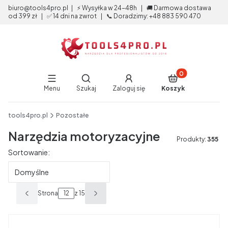
biuro@tools4pro.pl | ⚡ Wysyłka w 24-48h | 🚚 Darmowa dostawa
od 399 zł | ✅ 14 dni na zwrot | 📞 Doradzimy: +48 883 590 470
Produkty w koszy
Otwórz wyszukiwarkę
Menu
Szukaj
Zaloguj się
Koszyk
End of main navigation
tools4pro.pl
Pozostałe
Narzędzia motoryzacyjne
Produkty:
355
Lista produktów
Sortowanie:
Domyślne
Strona
z 15
Poprzednie produkty
Następne produkty