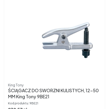
Producent
King Tony
ŚCIĄGACZ DO SWORZNI KULISTYCH, 12-50
MM King Tony 9BE21
Kod produktu:
9BE21