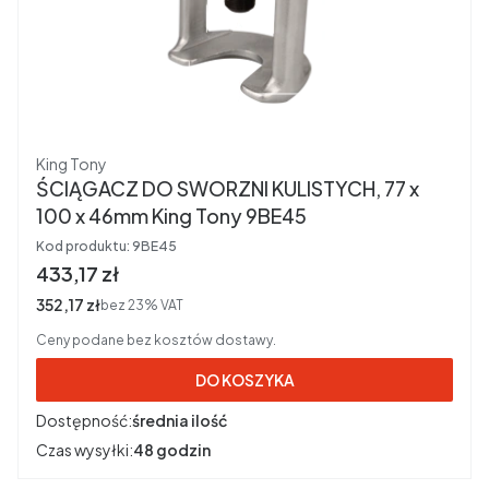
Producent
King Tony
ŚCIĄGACZ DO SWORZNI KULISTYCH, 77 x
100 x 46mm King Tony 9BE45
Kod produktu:
9BE45
Cena brutto
433,17 zł
Cena netto
352,17 zł
bez 23% VAT
Ceny podane bez kosztów dostawy.
DO KOSZYKA
Dostępność:
średnia ilość
Czas wysyłki:
48 godzin