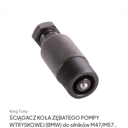
Producent
King Tony
ŚCIĄGACZ KOŁA ZĘBATEGO POMPY
WTRYSKOWEJ (BMW) do silników M47/M57