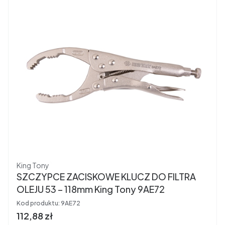
Producent
King Tony
SZCZYPCE ZACISKOWE KLUCZ DO FILTRA
OLEJU 53 – 118mm King Tony 9AE72
Kod produktu:
9AE72
Cena brutto
112,88 zł