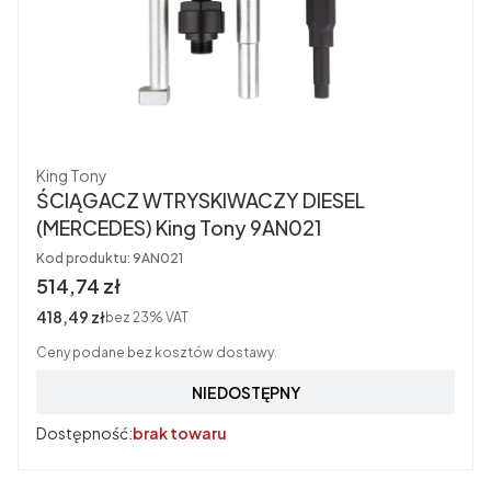
Producent
King Tony
ŚCIĄGACZ WTRYSKIWACZY DIESEL
(MERCEDES) King Tony 9AN021
Kod produktu:
9AN021
Cena brutto
514,74 zł
Cena netto
418,49 zł
bez 23% VAT
Ceny podane bez kosztów dostawy.
NIEDOSTĘPNY
Dostępność:
brak towaru