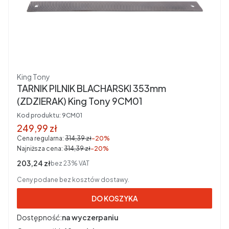
Producent
King Tony
TARNIK PILNIK BLACHARSKI 353mm
(ZDZIERAK) King Tony 9CM01
Kod produktu:
9CM01
Cena promocyjna brutto
249,99 zł
Cena regularna:
314,39 zł
-20%
Najniższa cena:
314,39 zł
-20%
Cena netto
203,24 zł
bez 23% VAT
Ceny podane bez kosztów dostawy.
DO KOSZYKA
Dostępność:
na wyczerpaniu