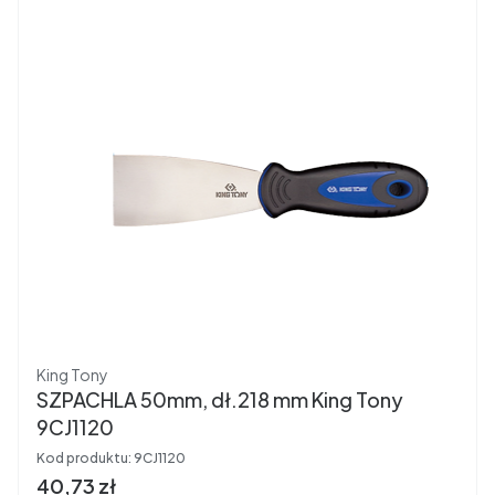
Producent
King Tony
SZPACHLA 50mm, dł.218 mm King Tony
9CJ1120
Kod produktu:
9CJ1120
Cena brutto
40,73 zł