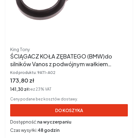
Producent
King Tony
ŚCIĄGACZ KOŁA ZĘBATEGO (BMW)do
silników Vanos z podwójnym wałkiem
rozrządu King Tony 9AT1-A02
Kod produktu:
9AT1-A02
Cena brutto
173,80 zł
Cena netto
141,30 zł
bez 23% VAT
Ceny podane bez kosztów dostawy.
DO KOSZYKA
Dostępność:
na wyczerpaniu
Czas wysyłki:
48 godzin