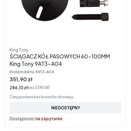
Producent
King Tony
ŚCIĄGACZ KÓŁ PASOWYCH 60-100MM
King Tony 9AT3-A04
Kod produktu:
9AT3-A04
Cena brutto
351,90 zł
Cena netto
286,10 zł
bez 23% VAT
Ceny podane bez kosztów dostawy.
NIEDOSTĘPNY
Dostępność:
na zapytanie