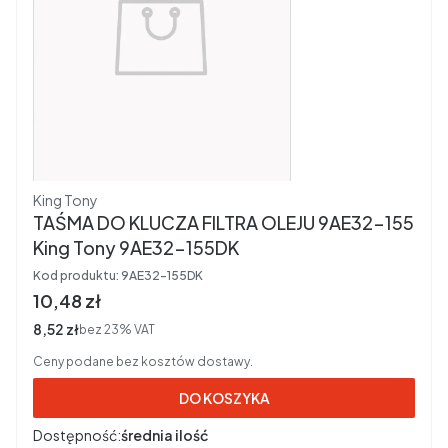
Producent
King Tony
TAŚMA DO KLUCZA FILTRA OLEJU 9AE32-155
King Tony 9AE32-155DK
Kod produktu:
9AE32-155DK
Cena brutto
10,48 zł
Cena netto
8,52 zł
bez 23% VAT
Ceny podane bez kosztów dostawy.
DO KOSZYKA
Dostępność:
średnia ilość