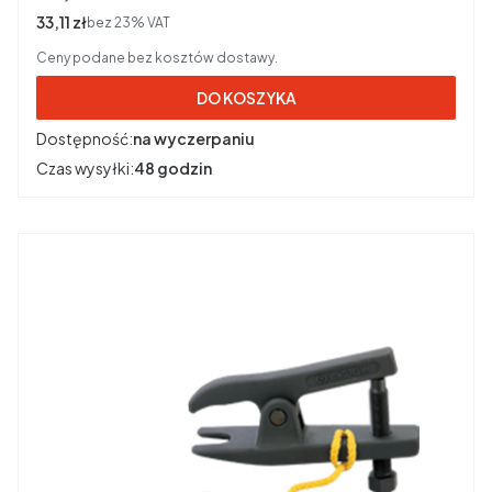
Cena netto
33,11 zł
bez 23% VAT
Ceny podane bez kosztów dostawy.
DO KOSZYKA
Dostępność:
na wyczerpaniu
Czas wysyłki:
48 godzin