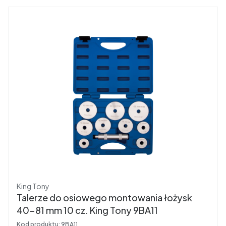
Producent
King Tony
Talerze do osiowego montowania łożysk
40-81 mm 10 cz. King Tony 9BA11
Kod produktu:
9BA11