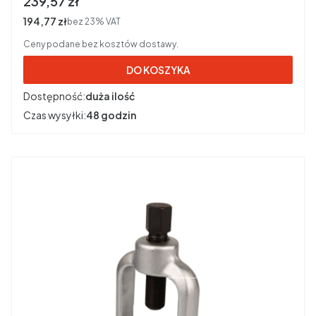
Cena brutto
239,57 zł
Cena netto
194,77 zł
bez 23% VAT
Ceny podane bez kosztów dostawy.
DO KOSZYKA
Dostępność:
duża ilość
Czas wysyłki:
48 godzin