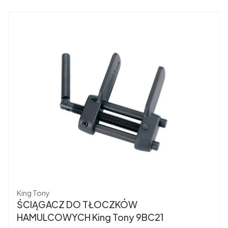
Producent
King Tony
ŚCIĄGACZ DO TŁOCZKÓW
HAMULCOWYCH King Tony 9BC21