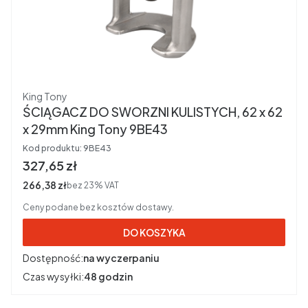
Producent
King Tony
ŚCIĄGACZ DO SWORZNI KULISTYCH, 62 x 62
x 29mm King Tony 9BE43
Kod produktu:
9BE43
Cena brutto
327,65 zł
Cena netto
266,38 zł
bez 23% VAT
Ceny podane bez kosztów dostawy.
DO KOSZYKA
Dostępność:
na wyczerpaniu
Czas wysyłki:
48 godzin