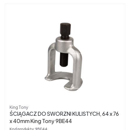
Producent
King Tony
ŚCIĄGACZ DO SWORZNI KULISTYCH, 64 x 76
x 40mm King Tony 9BE44
Kod produktu:
9BE44