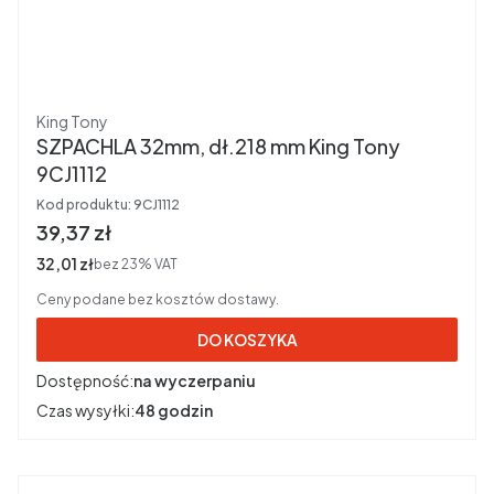
Producent
King Tony
SZPACHLA 32mm, dł.218 mm King Tony
9CJ1112
Kod produktu:
9CJ1112
Cena brutto
39,37 zł
Cena netto
32,01 zł
bez 23% VAT
Ceny podane bez kosztów dostawy.
DO KOSZYKA
Dostępność:
na wyczerpaniu
Czas wysyłki:
48 godzin