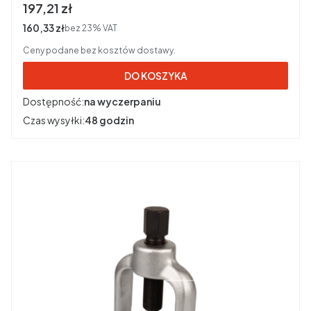
Cena brutto
197,21 zł
Cena netto
160,33 zł
bez 23% VAT
Ceny podane bez kosztów dostawy.
DO KOSZYKA
Dostępność:
na wyczerpaniu
Czas wysyłki:
48 godzin