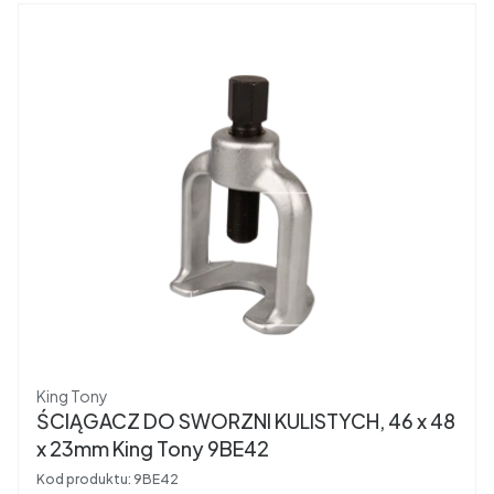
Producent
King Tony
ŚCIĄGACZ DO SWORZNI KULISTYCH, 46 x 48
x 23mm King Tony 9BE42
Kod produktu:
9BE42