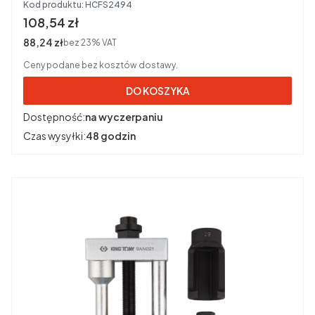
Kod produktu:
HCFS2494
Cena brutto
108,54 zł
Cena netto
88,24 zł
bez 23% VAT
Ceny podane bez kosztów dostawy.
DO KOSZYKA
Dostępność:
na wyczerpaniu
Czas wysyłki:
48 godzin