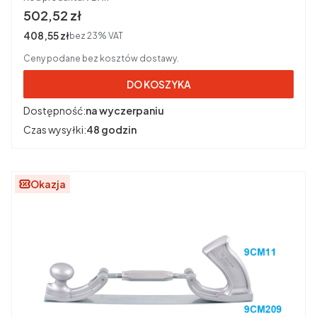
Cena brutto
502,52 zł
Cena netto
408,55 zł
bez 23% VAT
Ceny podane bez kosztów dostawy.
DO KOSZYKA
Dostępność:
na wyczerpaniu
Czas wysyłki:
48 godzin
Okazja