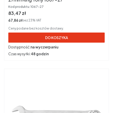
Kod produktu:
1067-27
Cena brutto
83,47 zł
Cena netto
67,86 zł
bez 23% VAT
Ceny podane bez kosztów dostawy.
DO KOSZYKA
Dostępność:
na wyczerpaniu
Czas wysyłki:
48 godzin