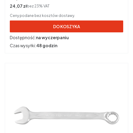
Cena netto
24,07 zł
bez 23% VAT
Ceny podane bez kosztów dostawy.
DO KOSZYKA
Dostępność:
na wyczerpaniu
Czas wysyłki:
48 godzin