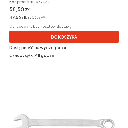
Kod produktu:
1067-22
Cena brutto
58,50 zł
Cena netto
47,56 zł
bez 23% VAT
Ceny podane bez kosztów dostawy.
DO KOSZYKA
Dostępność:
na wyczerpaniu
Czas wysyłki:
48 godzin