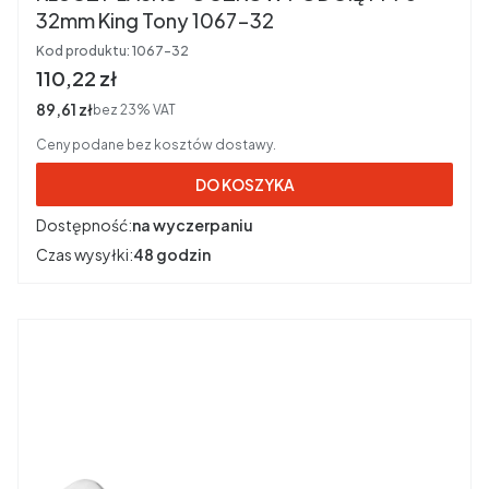
32mm King Tony 1067-32
Kod produktu:
1067-32
Cena brutto
110,22 zł
Cena netto
89,61 zł
bez 23% VAT
Ceny podane bez kosztów dostawy.
DO KOSZYKA
Dostępność:
na wyczerpaniu
Czas wysyłki:
48 godzin