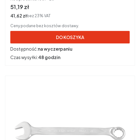
Cena brutto
51,19 zł
Cena netto
41,62 zł
bez 23% VAT
Ceny podane bez kosztów dostawy.
DO KOSZYKA
Dostępność:
na wyczerpaniu
Czas wysyłki:
48 godzin