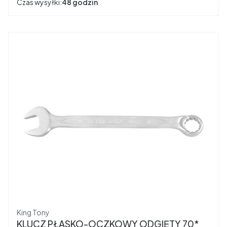
Czas wysyłki:
48 godzin
Producent
King Tony
KLUCZ PŁASKO-OCZKOWY ODGIĘTY 70*