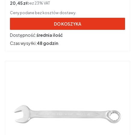
Cena netto
20,45 zł
bez 23% VAT
Ceny podane bez kosztów dostawy.
DO KOSZYKA
Dostępność:
średnia ilość
Czas wysyłki:
48 godzin