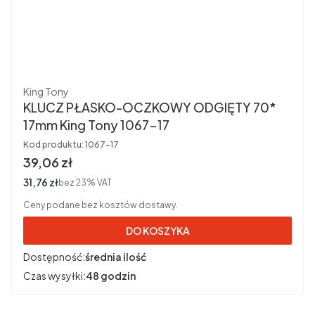
Producent
King Tony
KLUCZ PŁASKO-OCZKOWY ODGIĘTY 70*
17mm King Tony 1067-17
Kod produktu:
1067-17
Cena brutto
39,06 zł
Cena netto
31,76 zł
bez 23% VAT
Ceny podane bez kosztów dostawy.
DO KOSZYKA
Dostępność:
średnia ilość
Czas wysyłki:
48 godzin