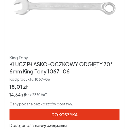
Producent
King Tony
KLUCZ PŁASKO-OCZKOWY ODGIĘTY 70*
6mm King Tony 1067-06
Kod produktu:
1067-06
Cena brutto
18,01 zł
Cena netto
14,64 zł
bez 23% VAT
Ceny podane bez kosztów dostawy.
DO KOSZYKA
Dostępność:
na wyczerpaniu