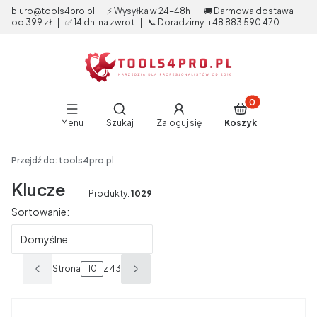
biuro@tools4pro.pl | ⚡ Wysyłka w 24-48h | 🚚 Darmowa dostawa
od 399 zł | ✅ 14 dni na zwrot | 📞 Doradzimy: +48 883 590 470
Produkty w koszy
Otwórz wyszukiwarkę
Menu
Szukaj
Zaloguj się
Koszyk
End of main navigation
Przejdź do:
tools4pro.pl
Klucze
Produkty:
1029
Lista produktów
Sortowanie:
Domyślne
Strona
z 43
Poprzednie produkty
Następne produkty