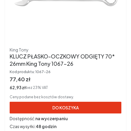
Producent
King Tony
KLUCZ PŁASKO-OCZKOWY ODGIĘTY 70*
26mm King Tony 1067-26
Kod produktu:
1067-26
Cena brutto
77,40 zł
Cena netto
62,93 zł
bez 23% VAT
Ceny podane bez kosztów dostawy.
DO KOSZYKA
Dostępność:
na wyczerpaniu
Czas wysyłki:
48 godzin