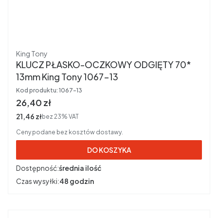
Producent
King Tony
KLUCZ PŁASKO-OCZKOWY ODGIĘTY 70*
13mm King Tony 1067-13
Kod produktu:
1067-13
Cena brutto
26,40 zł
Cena netto
21,46 zł
bez 23% VAT
Ceny podane bez kosztów dostawy.
DO KOSZYKA
Dostępność:
średnia ilość
Czas wysyłki:
48 godzin