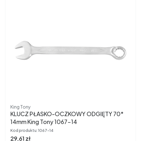
Producent
King Tony
KLUCZ PŁASKO-OCZKOWY ODGIĘTY 70*
14mm King Tony 1067-14
Kod produktu:
1067-14
Cena brutto
29,61 zł