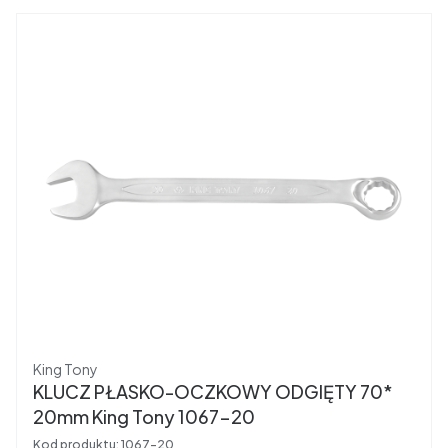
Producent
King Tony
KLUCZ PŁASKO-OCZKOWY ODGIĘTY 70*
20mm King Tony 1067-20
Kod produktu:
1067-20