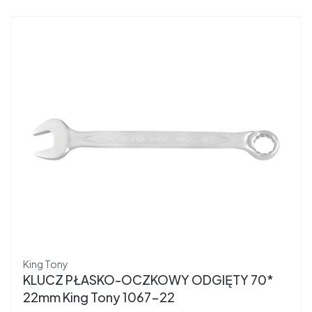
Producent
King Tony
KLUCZ PŁASKO-OCZKOWY ODGIĘTY 70*
22mm King Tony 1067-22