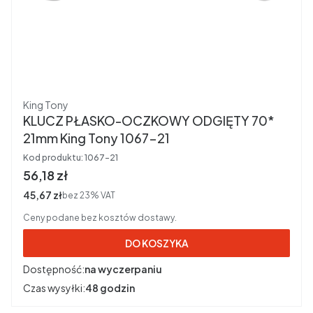
Producent
King Tony
KLUCZ PŁASKO-OCZKOWY ODGIĘTY 70*
21mm King Tony 1067-21
Kod produktu:
1067-21
Cena brutto
56,18 zł
Cena netto
45,67 zł
bez 23% VAT
Ceny podane bez kosztów dostawy.
DO KOSZYKA
Dostępność:
na wyczerpaniu
Czas wysyłki:
48 godzin