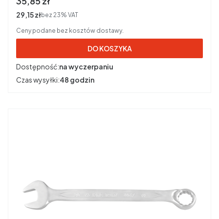
Cena brutto
35,85 zł
Cena netto
29,15 zł
bez 23% VAT
Ceny podane bez kosztów dostawy.
DO KOSZYKA
Dostępność:
na wyczerpaniu
Czas wysyłki:
48 godzin