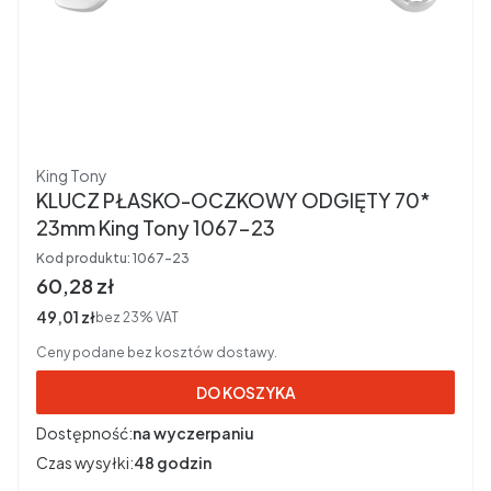
Producent
King Tony
KLUCZ PŁASKO-OCZKOWY ODGIĘTY 70*
23mm King Tony 1067-23
Kod produktu:
1067-23
Cena brutto
60,28 zł
Cena netto
49,01 zł
bez 23% VAT
Ceny podane bez kosztów dostawy.
DO KOSZYKA
Dostępność:
na wyczerpaniu
Czas wysyłki:
48 godzin