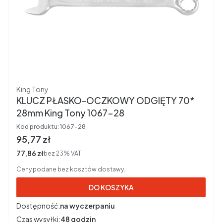
Producent
King Tony
KLUCZ PŁASKO-OCZKOWY ODGIĘTY 70*
28mm King Tony 1067-28
Kod produktu:
1067-28
Cena brutto
95,77 zł
Cena netto
77,86 zł
bez 23% VAT
Ceny podane bez kosztów dostawy.
DO KOSZYKA
Dostępność:
na wyczerpaniu
Czas wysyłki:
48 godzin