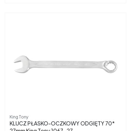
Producent
King Tony
KLUCZ PŁASKO-OCZKOWY ODGIĘTY 70*
27mm King Tony 1067-27