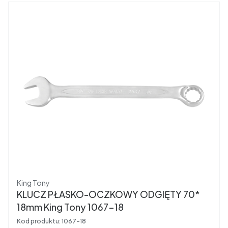
Producent
King Tony
KLUCZ PŁASKO-OCZKOWY ODGIĘTY 70*
18mm King Tony 1067-18
Kod produktu:
1067-18