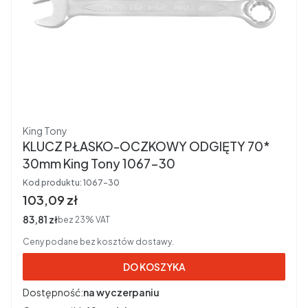
Producent
King Tony
KLUCZ PŁASKO-OCZKOWY ODGIĘTY 70*
30mm King Tony 1067-30
Kod produktu:
1067-30
Cena brutto
103,09 zł
Cena netto
83,81 zł
bez 23% VAT
Ceny podane bez kosztów dostawy.
DO KOSZYKA
Dostępność:
na wyczerpaniu