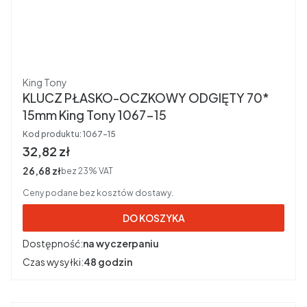
Producent
King Tony
KLUCZ PŁASKO-OCZKOWY ODGIĘTY 70*
15mm King Tony 1067-15
Kod produktu:
1067-15
Cena brutto
32,82 zł
Cena netto
26,68 zł
bez 23% VAT
Ceny podane bez kosztów dostawy.
DO KOSZYKA
Dostępność:
na wyczerpaniu
Czas wysyłki:
48 godzin