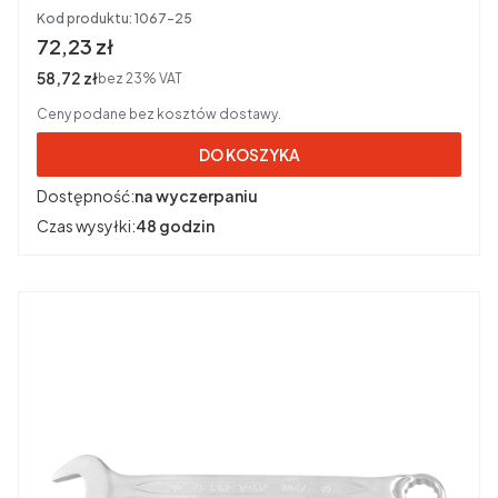
Kod produktu:
1067-25
Cena brutto
72,23 zł
Cena netto
58,72 zł
bez 23% VAT
Ceny podane bez kosztów dostawy.
DO KOSZYKA
Dostępność:
na wyczerpaniu
Czas wysyłki:
48 godzin