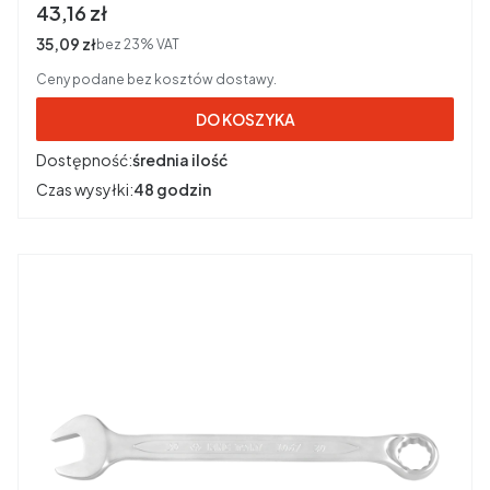
Cena brutto
43,16 zł
Cena netto
35,09 zł
bez 23% VAT
Ceny podane bez kosztów dostawy.
DO KOSZYKA
Dostępność:
średnia ilość
Czas wysyłki:
48 godzin