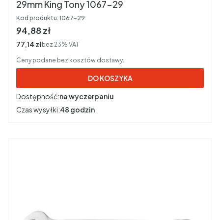
29mm King Tony 1067-29
Kod produktu:
1067-29
Cena brutto
94,88 zł
Cena netto
77,14 zł
bez 23% VAT
Ceny podane bez kosztów dostawy.
DO KOSZYKA
Dostępność:
na wyczerpaniu
Czas wysyłki:
48 godzin