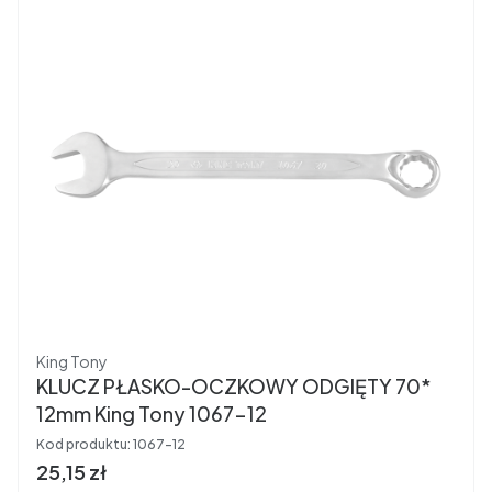
Producent
King Tony
KLUCZ PŁASKO-OCZKOWY ODGIĘTY 70*
12mm King Tony 1067-12
Kod produktu:
1067-12
Cena brutto
25,15 zł