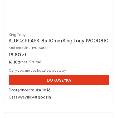
Producent
King Tony
KLUCZ PŁASKI 8 x 10mm King Tony 19000810
Kod produktu:
19000810
Cena brutto
19,80 zł
Cena netto
16,10 zł
bez 23% VAT
Ceny podane bez kosztów dostawy.
DO KOSZYKA
Dostępność:
duża ilość
Czas wysyłki:
48 godzin