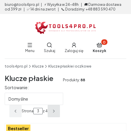
biuro@tools4pro.pl | ⚡ Wysyłka w 24-48h | 🚚 Darmowa dostawa
od 399 zł | ✅ 14 dni na zwrot | 📞 Doradzimy: +48 883 590 470
Produkty w koszy
Otwórz wyszukiwarkę
Menu
Szukaj
Zaloguj się
Koszyk
End of main navigation
tools4pro.pl
Klucze
Klucze płaskie i oczkowe
Klucze płaskie
Produkty:
88
Lista produktów
Sortowanie:
Domyślne
Strona
z 4
Poprzednie produkty
Następne produkty
Bestseller