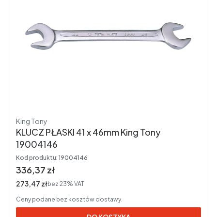
Producent
King Tony
KLUCZ PŁASKI 41 x 46mm King Tony
19004146
Kod produktu:
19004146
Cena brutto
336,37 zł
Cena netto
273,47 zł
bez 23% VAT
Ceny podane bez kosztów dostawy.
DO KOSZYKA