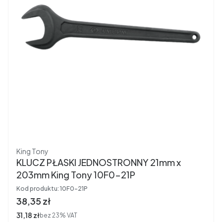
Producent
King Tony
KLUCZ PŁASKI JEDNOSTRONNY 21mm x
203mm King Tony 10F0-21P
Kod produktu:
10F0-21P
Cena brutto
38,35 zł
Cena netto
31,18 zł
bez 23% VAT