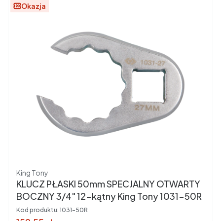
Okazja
Producent
King Tony
KLUCZ PŁASKI 50mm SPECJALNY OTWARTY
BOCZNY 3/4" 12-kątny King Tony 1031-50R
Kod produktu:
1031-50R