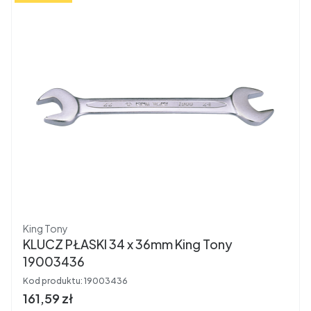
Producent
King Tony
KLUCZ PŁASKI 34 x 36mm King Tony
19003436
Kod produktu:
19003436
Cena brutto
161,59 zł