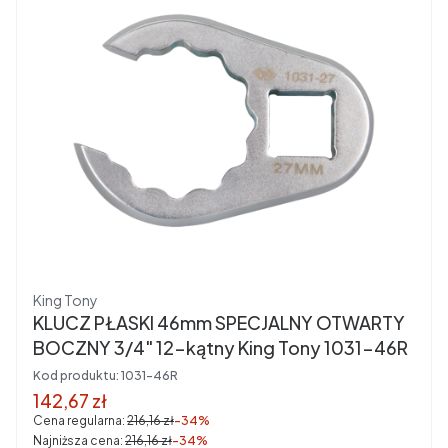
Producent
King Tony
KLUCZ PŁASKI 46mm SPECJALNY OTWARTY
BOCZNY 3/4" 12-kątny King Tony 1031-46R
Kod produktu:
1031-46R
Cena promocyjna brutto
142,67 zł
Cena regularna:
216,16 zł
-34%
Najniższa cena:
216,16 zł
-34%