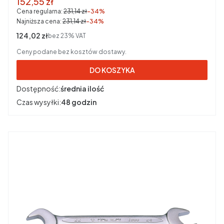
Cena promocyjna brutto
152,55 zł
Cena regularna:
231,14 zł
-34%
Najniższa cena:
231,14 zł
-34%
Cena netto
124,02 zł
bez 23% VAT
Ceny podane bez kosztów dostawy.
DO KOSZYKA
Dostępność:
średnia ilość
Czas wysyłki:
48 godzin