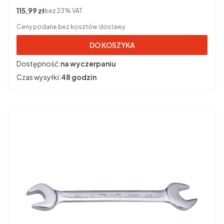
Cena netto
115,99 zł
bez 23% VAT
Ceny podane bez kosztów dostawy.
DO KOSZYKA
Dostępność:
na wyczerpaniu
Czas wysyłki:
48 godzin