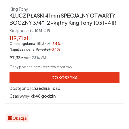
Producent
King Tony
KLUCZ PŁASKI 41mm SPECJALNY OTWARTY
BOCZNY 3/4" 12-kątny King Tony 1031-41R
Kod produktu:
1031-41R
Cena promocyjna brutto
119,71 zł
Cena regularna:
181,38 zł
-34%
Najniższa cena:
181,38 zł
-34%
Cena netto
97,33 zł
bez 23% VAT
Ceny podane bez kosztów dostawy.
DO KOSZYKA
Dostępność:
średnia ilość
Czas wysyłki:
48 godzin
Okazja