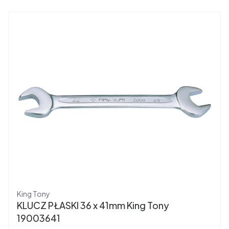
Producent
King Tony
KLUCZ PŁASKI 36 x 41mm King Tony
19003641