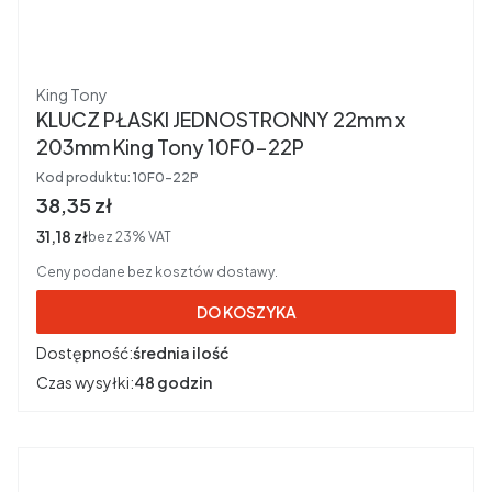
Producent
King Tony
KLUCZ PŁASKI JEDNOSTRONNY 22mm x
203mm King Tony 10F0-22P
Kod produktu:
10F0-22P
Cena brutto
38,35 zł
Cena netto
31,18 zł
bez 23% VAT
Ceny podane bez kosztów dostawy.
DO KOSZYKA
Dostępność:
średnia ilość
Czas wysyłki:
48 godzin