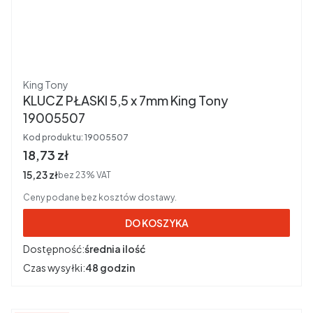
Producent
King Tony
KLUCZ PŁASKI 5,5 x 7mm King Tony
19005507
Kod produktu:
19005507
Cena brutto
18,73 zł
Cena netto
15,23 zł
bez 23% VAT
Ceny podane bez kosztów dostawy.
DO KOSZYKA
Dostępność:
średnia ilość
Czas wysyłki:
48 godzin