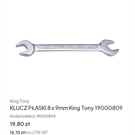
Producent
King Tony
KLUCZ PŁASKI 8 x 9mm King Tony 19000809
Kod produktu:
19000809
Cena brutto
19,80 zł
Cena netto
16,10 zł
bez 23% VAT