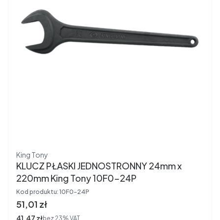
Producent
King Tony
KLUCZ PŁASKI JEDNOSTRONNY 24mm x
220mm King Tony 10F0-24P
Kod produktu:
10F0-24P
Cena brutto
51,01 zł
Cena netto
41,47 zł
bez 23% VAT