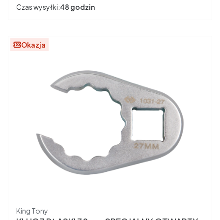
Czas wysyłki:
48 godzin
Okazja
Producent
King Tony