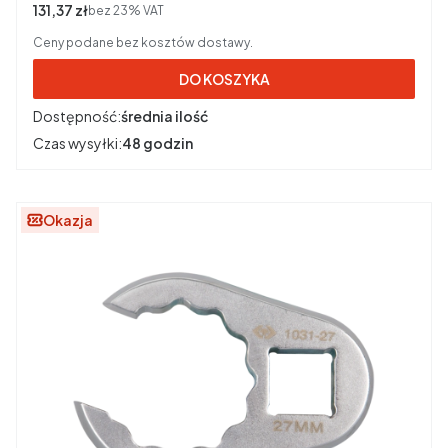
Cena netto
131,37 zł
bez 23% VAT
Ceny podane bez kosztów dostawy.
DO KOSZYKA
Dostępność:
średnia ilość
Czas wysyłki:
48 godzin
Okazja