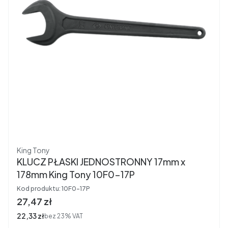
Producent
King Tony
KLUCZ PŁASKI JEDNOSTRONNY 17mm x
178mm King Tony 10F0-17P
Kod produktu:
10F0-17P
Cena brutto
27,47 zł
Cena netto
22,33 zł
bez 23% VAT