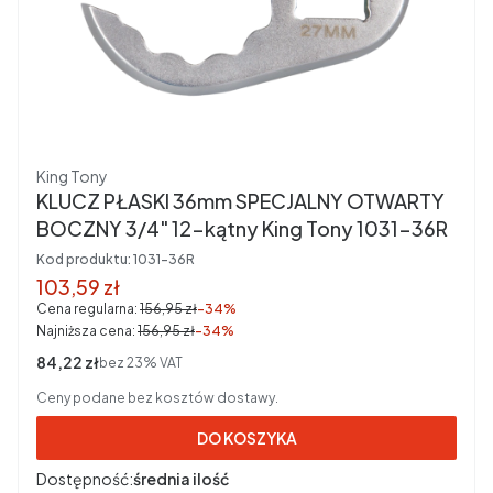
Producent
King Tony
KLUCZ PŁASKI 36mm SPECJALNY OTWARTY
BOCZNY 3/4" 12-kątny King Tony 1031-36R
Kod produktu:
1031-36R
Cena promocyjna brutto
103,59 zł
Cena regularna:
156,95 zł
-34%
Najniższa cena:
156,95 zł
-34%
Cena netto
84,22 zł
bez 23% VAT
Ceny podane bez kosztów dostawy.
DO KOSZYKA
Dostępność:
średnia ilość