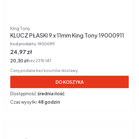
Producent
King Tony
KLUCZ PŁASKI 9 x 11mm King Tony 19000911
Kod produktu:
19000911
Cena brutto
24,97 zł
Cena netto
20,30 zł
bez 23% VAT
Ceny podane bez kosztów dostawy.
DO KOSZYKA
Dostępność:
średnia ilość
Czas wysyłki:
48 godzin