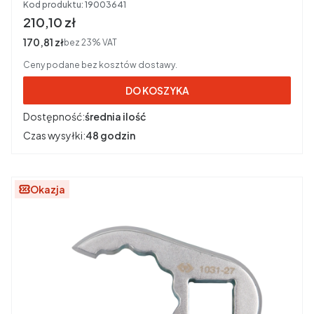
Kod produktu:
19003641
Cena brutto
210,10 zł
Cena netto
170,81 zł
bez 23% VAT
Ceny podane bez kosztów dostawy.
DO KOSZYKA
Dostępność:
średnia ilość
Czas wysyłki:
48 godzin
Okazja