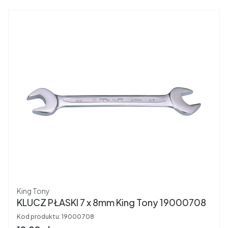
Producent
King Tony
KLUCZ PŁASKI 7 x 8mm King Tony 19000708
Kod produktu:
19000708