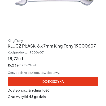
Producent
King Tony
KLUCZ PŁASKI 6 x 7mm King Tony 19000607
Kod produktu:
19000607
Cena brutto
18,73 zł
Cena netto
15,23 zł
bez 23% VAT
Ceny podane bez kosztów dostawy.
DO KOSZYKA
Dostępność:
średnia ilość
Czas wysyłki:
48 godzin