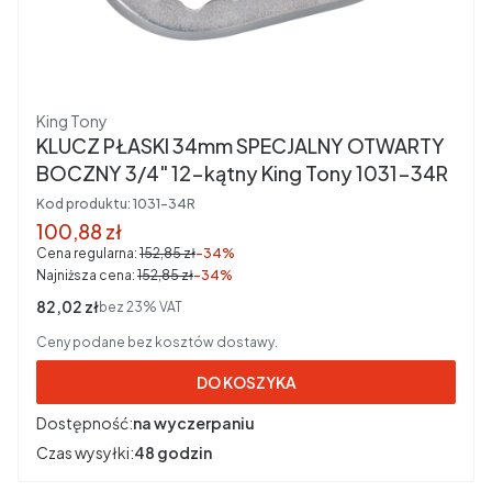
Producent
King Tony
KLUCZ PŁASKI 34mm SPECJALNY OTWARTY
BOCZNY 3/4" 12-kątny King Tony 1031-34R
Kod produktu:
1031-34R
Cena promocyjna brutto
100,88 zł
Cena regularna:
152,85 zł
-34%
Najniższa cena:
152,85 zł
-34%
Cena netto
82,02 zł
bez 23% VAT
Ceny podane bez kosztów dostawy.
DO KOSZYKA
Dostępność:
na wyczerpaniu
Czas wysyłki:
48 godzin