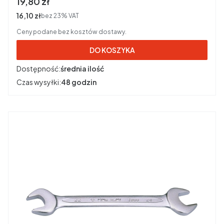
Cena brutto
19,80 zł
Cena netto
16,10 zł
bez 23% VAT
Ceny podane bez kosztów dostawy.
DO KOSZYKA
Dostępność:
średnia ilość
Czas wysyłki:
48 godzin