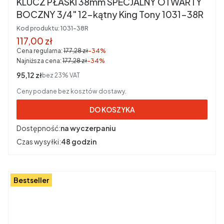
KLUCZ PŁASKI 38mm SPECJALNY OTWARTY
BOCZNY 3/4" 12-kątny King Tony 1031-38R
Kod produktu:
1031-38R
Cena promocyjna brutto
117,00 zł
Cena regularna:
177,28 zł
-34%
Najniższa cena:
177,28 zł
-34%
Cena netto
95,12 zł
bez 23% VAT
Ceny podane bez kosztów dostawy.
DO KOSZYKA
Dostępność:
na wyczerpaniu
Czas wysyłki:
48 godzin
Bestseller