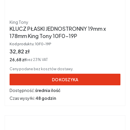
Producent
King Tony
KLUCZ PŁASKI JEDNOSTRONNY 19mm x
178mm King Tony 10F0-19P
Kod produktu:
10F0-19P
Cena brutto
32,82 zł
Cena netto
26,68 zł
bez 23% VAT
Ceny podane bez kosztów dostawy.
DO KOSZYKA
Dostępność:
średnia ilość
Czas wysyłki:
48 godzin