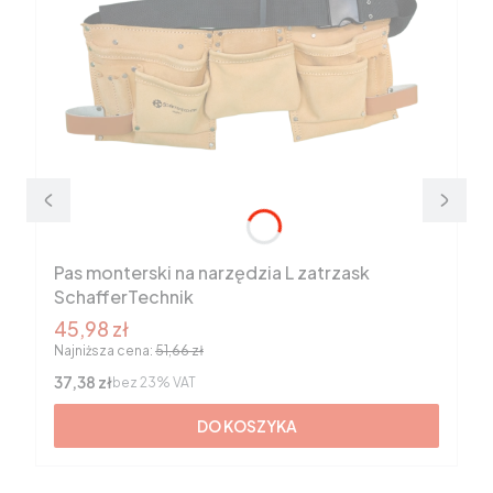
Pas monterski na narzędzia L zatrzask
SchafferTechnik
Cena promocyjna brutto
45,98 zł
Najniższa cena:
51,66 zł
Cena netto
37,38 zł
bez 23% VAT
DO KOSZYKA