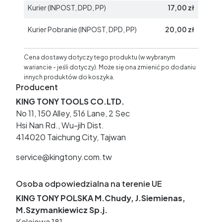
Kurier (INPOST, DPD, PP)
17,00 zł
Kurier Pobranie (INPOST, DPD, PP)
20,00 zł
Cena dostawy dotyczy tego produktu (w wybranym
wariancie - jeśli dotyczy). Może się ona zmienić po dodaniu
innych produktów do koszyka.
Producent
KING TONY TOOLS CO.LTD.
No 11, 150 Alley, 516 Lane, 2 Sec
Hsi Nan Rd., Wu-jih Dist.
414020 Taichung City, Tajwan
service@kingtony.com.tw
Osoba odpowiedzialna na terenie UE
KING TONY POLSKA M.Chudy, J.Siemienas,
M.Szymankiewicz Sp.j.
Kolejowa 181