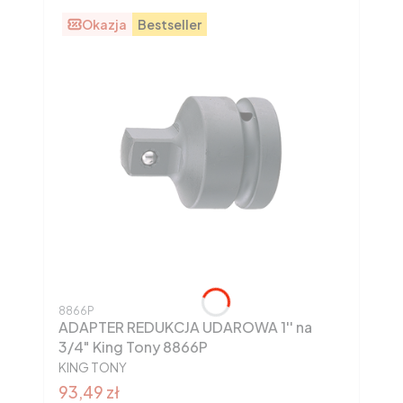
Okazja
Bestseller
Kod produktu
8866P
ADAPTER REDUKCJA UDAROWA 1'' na
3/4" King Tony 8866P
PRODUCENT
KING TONY
Cena promocyjna brutto
93,49 zł