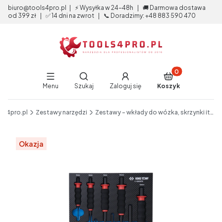
biuro@tools4pro.pl | ⚡ Wysyłka w 24-48h | 🚚 Darmowa dostawa
od 399 zł | ✅ 14 dni na zwrot | 📞 Doradzimy: +48 883 590 470
Produkty w koszy
Otwórz wyszukiwarkę
Menu
Szukaj
Zaloguj się
Koszyk
End of main navigation
ls4pro.pl
Zestawy narzędzi
Zestawy - wkłady do wózka, skrzynki itp.
Etykiety
Okazja