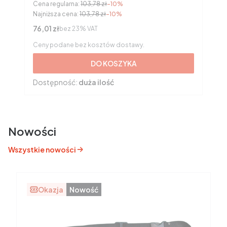
Cena regularna:
103,78 zł
-10%
Najniższa cena:
103,78 zł
-10%
Cena netto
76,01 zł
bez 23% VAT
Ceny podane bez kosztów dostawy.
DO KOSZYKA
Dostępność:
duża ilość
Nowości
Wszystkie nowości
Okazja
Nowość