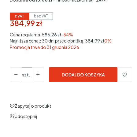
z VAT
bez VAT
384,99 zł
w tym 23% VAT
w tym
23%
VAT
Cena regularna:
585,26 zł
-34%
Najniższa cena z 30 dni przed obniżką:
384,99 zł
0%
Promocja trwa do 31 grudnia 2026
Ceny podane bez kosztów dostawy.
Ilość
szt.
DODAJ DO KOSZYKA
Zapytaj o produkt
Udostępnij