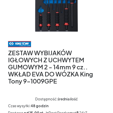
ZESTAW WYBIJAKÓW
IGŁOWYCH Z UCHWYTEM
GUMOWYM 2 - 14mm 9 cz..
WKŁAD EVA DO WÓZKA King
Tony 9-1009GPE
Dostępność:
średnia ilość
Czas wysyłki:
48 godzin
Dostawa
od 15,00 zł
- InPost Paczkomat® 24/7