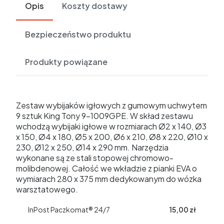
Opis
Koszty dostawy
Bezpieczeństwo produktu
Produkty powiązane
Zestaw wybijaków igłowych z gumowym uchwytem
9 sztuk King Tony 9-1009GPE. W skład zestawu
wchodzą wybijaki igłowe w rozmiarach Ø2 x 140, Ø3
x 150, Ø4 x 180, Ø5 x 200, Ø6 x 210, Ø8 x 220, Ø10 x
230, Ø12 x 250, Ø14 x 290 mm. Narzędzia
wykonane są ze stali stopowej chromowo-
molibdenowej. Całość we wkładzie z pianki EVA o
wymiarach 280 x 375 mm dedykowanym do wózka
warsztatowego.
InPost Paczkomat® 24/7
15,00 zł