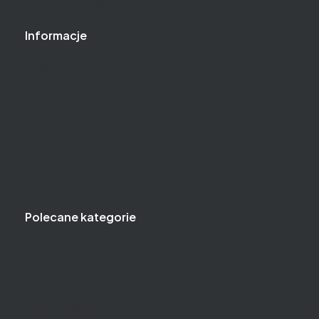
Ustawienia konta
Informacje
O nas
Baza wiedzy
Gwarancja
Kontakt
Jak kupować?
Częste pytania
Polityka prywatności
Polecane kategorie
Klucze
Narzędzia i klucze dynamometryczne
Narzędzia i klucze pneumatyczne
Zestawy narzędzi