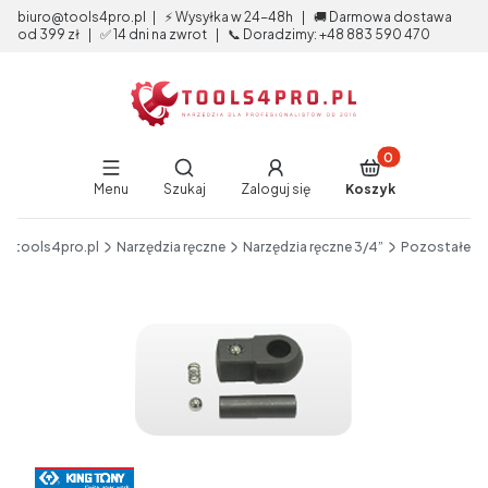
biuro@tools4pro.pl | ⚡ Wysyłka w 24-48h | 🚚 Darmowa dostawa
od 399 zł | ✅ 14 dni na zwrot | 📞 Doradzimy: +48 883 590 470
Produkty w koszy
Otwórz wyszukiwarkę
Menu
Szukaj
Zaloguj się
Koszyk
End of main navigation
tools4pro.pl
Narzędzia ręczne
Narzędzia ręczne 3/4”
Pozostałe
Etykiety