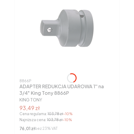
Kod produktu
8866P
ADAPTER REDUKCJA UDAROWA 1'' na
3/4" King Tony 8866P
PRODUCENT
KING TONY
Cena promocyjna brutto
93,49 zł
Cena regularna:
103,78 zł
-10%
Najniższa cena:
103,78 zł
-10%
Cena netto
76,01 zł
bez 23% VAT