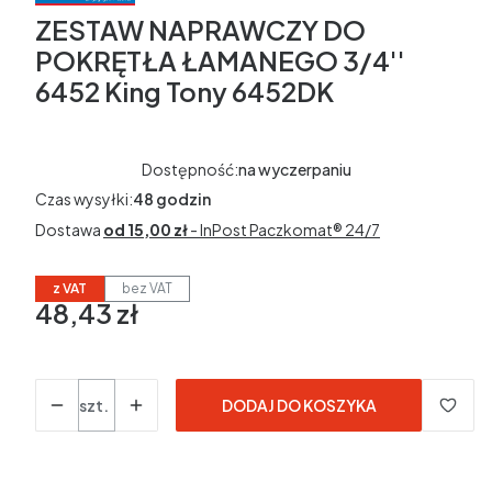
ZESTAW NAPRAWCZY DO
POKRĘTŁA ŁAMANEGO 3/4''
6452 King Tony 6452DK
Dostępność:
na wyczerpaniu
Czas wysyłki:
48 godzin
Dostawa
od 15,00 zł
- InPost Paczkomat® 24/7
z VAT
bez VAT
48,43 zł
Cena
w tym 23% VAT
w tym
23%
VAT
Ceny podane bez kosztów dostawy.
Ilość
szt.
DODAJ DO KOSZYKA