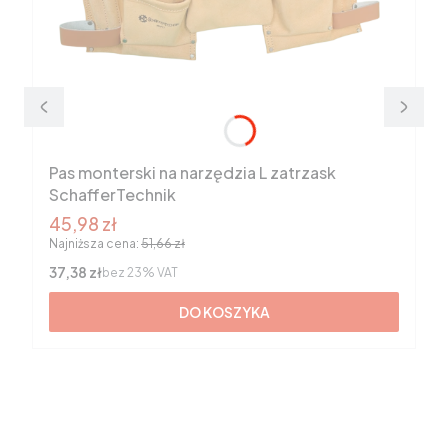
Pas monterski na narzędzia L zatrzask
SchafferTechnik
Cena promocyjna brutto
45,98 zł
Najniższa cena:
51,66 zł
Cena netto
37,38 zł
bez 23% VAT
DO KOSZYKA