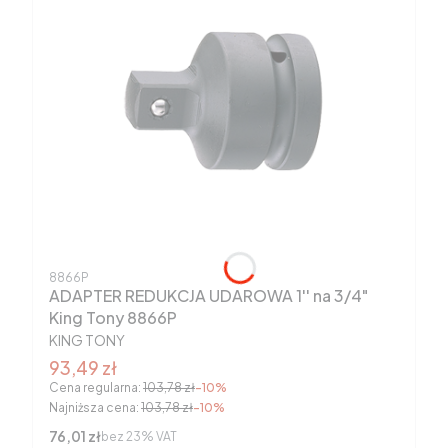
Kod produktu
8866P
ADAPTER REDUKCJA UDAROWA 1'' na 3/4"
King Tony 8866P
PRODUCENT
KING TONY
Cena promocyjna brutto
93,49 zł
Cena regularna:
103,78 zł
-10%
Najniższa cena:
103,78 zł
-10%
Cena netto
76,01 zł
bez 23% VAT