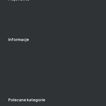
Logowanie
Moje zamówienia
Przechowalnia
Ustawienia konta
Informacje
O nas
Baza wiedzy
Gwarancja
Kontakt
Jak kupować?
Częste pytania
Polityka prywatności
Polecane kategorie