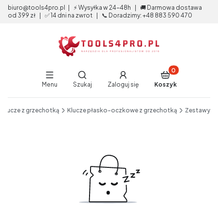
biuro@tools4pro.pl | ⚡ Wysyłka w 24-48h | 🚚 Darmowa dostawa
od 399 zł | ✅ 14 dni na zwrot | 📞 Doradzimy: +48 883 590 470
Produkty w koszy
Otwórz wyszukiwarkę
Menu
Szukaj
Zaloguj się
Koszyk
End of main navigation
Klucze z grzechotką
Klucze płasko-oczkowe z grzechotką
Zestawy