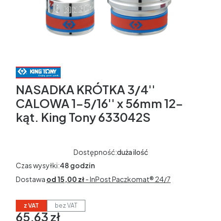
NASADKA KRÓTKA 3/4''
CALOWA 1-5/16'' x 56mm 12-
kąt. King Tony 633042S
Dostępność:
duża ilość
Czas wysyłki:
48 godzin
Dostawa
od 15,00 zł
- InPost Paczkomat® 24/7
z VAT
bez VAT
65,63 zł
Cena