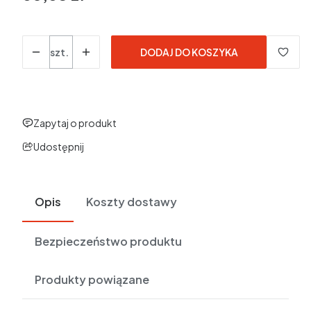
w tym 23% VAT
w tym
23%
VAT
Ceny podane bez kosztów dostawy.
Ilość
szt.
DODAJ DO KOSZYKA
Zapytaj o produkt
Udostępnij
Opis
Koszty dostawy
Bezpieczeństwo produktu
Produkty powiązane