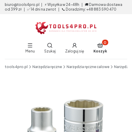
biuro@tools4pro.pl | ⚡ Wysyłka w 24-48h | 🚚 Darmowa dostawa
od 399 zł | ✅ 14 dni na zwrot | 📞 Doradzimy: +48 883 590 470
Produkty w koszy
Otwórz wyszukiwarkę
Menu
Szukaj
Zaloguj się
Koszyk
End of main navigation
tools4pro.pl
Narzędzia ręczne
Narzędzia ręczne calowe
Narzędzia
Etykiety