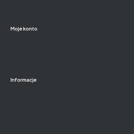
Reklamacje i zwroty
Regulamin zakupów
Moje konto
Logowanie
Moje zamówienia
Przechowalnia
Ustawienia konta
Informacje
O nas
Baza wiedzy
Gwarancja
Kontakt
Jak kupować?