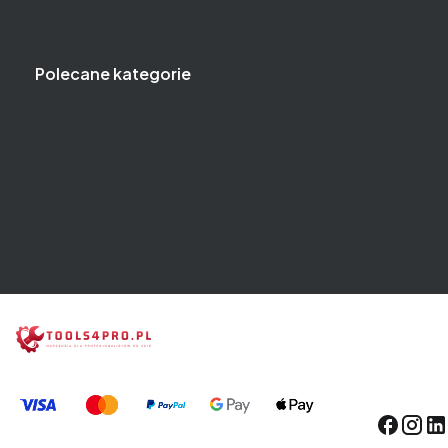
Częste pytania
Polityka prywatności
Polecane kategorie
Klucze
Narzędzia i klucze dynamometryczne
Narzędzia i klucze pneumatyczne
Zestawy narzędzi
Wózki narzędziowe