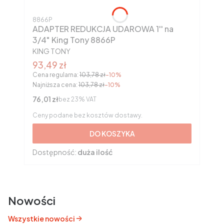
Kod produktu
8866P
ADAPTER REDUKCJA UDAROWA 1'' na
3/4" King Tony 8866P
PRODUCENT
KING TONY
Cena promocyjna brutto
93,49 zł
Cena regularna:
103,78 zł
-10%
Najniższa cena:
103,78 zł
-10%
Cena netto
76,01 zł
bez 23% VAT
Ceny podane bez kosztów dostawy.
DO KOSZYKA
Dostępność:
duża ilość
Nowości
Wszystkie nowości