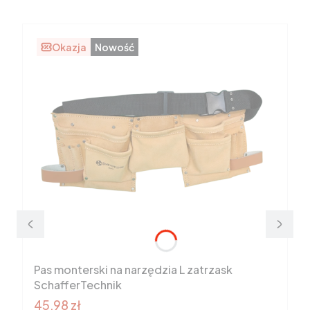
Okazja
Nowość
Pas monterski na narzędzia L zatrzask
SchafferTechnik
Cena promocyjna brutto
45,98 zł