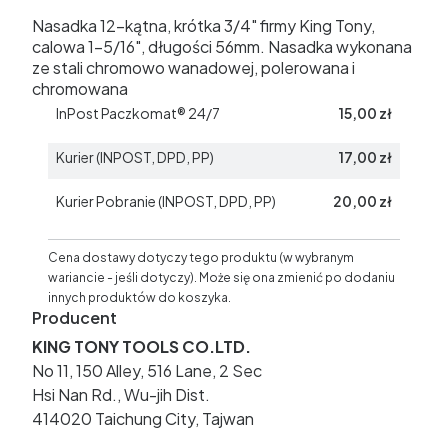
Nasadka 12-kątna, krótka 3/4" firmy King Tony,
calowa 1-5/16", długości 56mm. Nasadka wykonana
ze stali chromowo wanadowej, polerowana i
chromowana
InPost Paczkomat® 24/7
15,00 zł
Kurier (INPOST, DPD, PP)
17,00 zł
Kurier Pobranie (INPOST, DPD, PP)
20,00 zł
Cena dostawy dotyczy tego produktu (w wybranym
wariancie - jeśli dotyczy). Może się ona zmienić po dodaniu
innych produktów do koszyka.
Producent
KING TONY TOOLS CO.LTD.
No 11, 150 Alley, 516 Lane, 2 Sec
Hsi Nan Rd., Wu-jih Dist.
414020 Taichung City, Tajwan