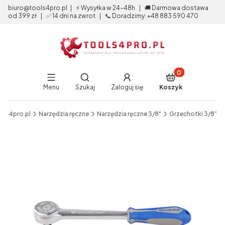
biuro@tools4pro.pl | ⚡ Wysyłka w 24-48h | 🚚 Darmowa dostawa
od 399 zł | ✅ 14 dni na zwrot | 📞 Doradzimy: +48 883 590 470
Produkty w koszy
Otwórz wyszukiwarkę
Menu
Szukaj
Zaloguj się
Koszyk
End of main navigation
ols4pro.pl
Narzędzia ręczne
Narzędzia ręczne 3/8"
Grzechotki 3/8”
Etykiety