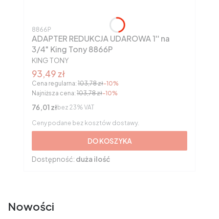
Kod produktu
8866P
ADAPTER REDUKCJA UDAROWA 1'' na
3/4" King Tony 8866P
PRODUCENT
KING TONY
Cena promocyjna brutto
93,49 zł
Cena regularna:
103,78 zł
-10%
Najniższa cena:
103,78 zł
-10%
Cena netto
76,01 zł
bez 23% VAT
Ceny podane bez kosztów dostawy.
DO KOSZYKA
Dostępność:
duża ilość
Nowości