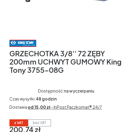
GRZECHOTKA 3/8'' 72 ZĘBY
200mm UCHWYT GUMOWY King
Tony 3755-08G
Dostępność:
na wyczerpaniu
Czas wysyłki:
48 godzin
Dostawa
od 15,00 zł
- InPost Paczkomat® 24/7
z VAT
bez VAT
200,74 zł
Cena