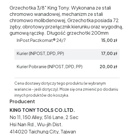
Grzechotka 3/8" King Tony. Wykonana ze stali
chromowo wanadowej, mechanizm ze stali
chromowo molibdenowej, Grzechotka posiada 72
zęby, obrotowy przełącznik kierunku oraz wygodną,
gumową rączkę. Długość grzechotki 200mm
InPost Paczkomat® 24/7
15,00 zł
Kurier (INPOST, DPD, PP)
17,00 zł
Kurier Pobranie (INPOST, DPD, PP)
20,00 zł
Cena dostawy dotyczy tego produktu (w wybranym
wariancie - jeśli dotyczy). Może się ona zmienić po dodaniu
innych produktów do koszyka.
Producent
KING TONY TOOLS CO.LTD.
No 11, 150 Alley, 516 Lane, 2 Sec
Hsi Nan Rd., Wu-jih Dist.
414020 Taichung City, Tajwan