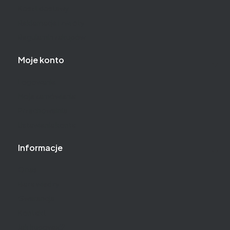
Koszt dostawy
Reklamacje i zwroty
Regulamin zakupów
Moje konto
Logowanie
Moje zamówienia
Przechowalnia
Ustawienia konta
Informacje
O nas
Baza wiedzy
Gwarancja
Kontakt
Jak kupować?