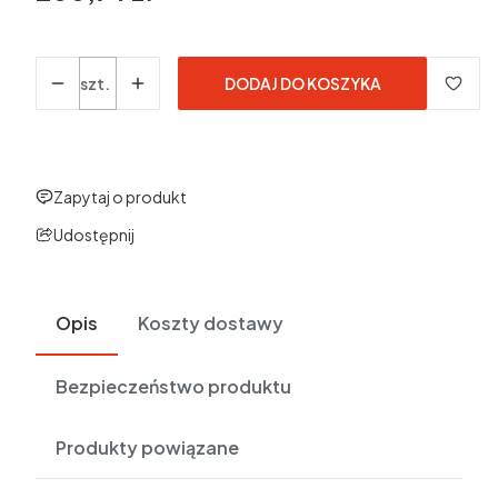
w tym 23% VAT
w tym
23%
VAT
Ceny podane bez kosztów dostawy.
Ilość
szt.
DODAJ DO KOSZYKA
Zapytaj o produkt
Udostępnij
Opis
Koszty dostawy
Bezpieczeństwo produktu
Produkty powiązane