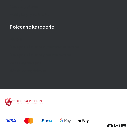
Częste pytania
Polityka prywatności
Polecane kategorie
Klucze
Narzędzia i klucze dynamometryczne
Narzędzia i klucze pneumatyczne
Zestawy narzędzi
Wózki narzędziowe